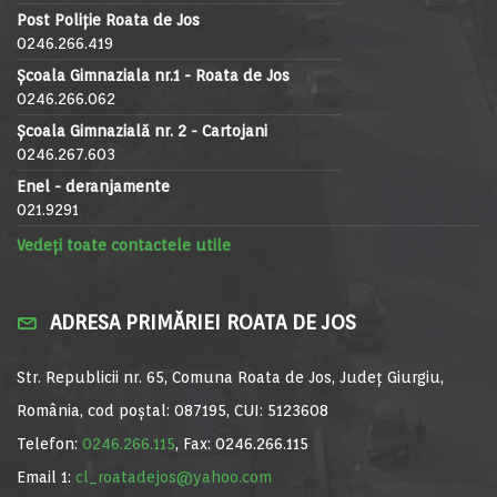
Post Poliție Roata de Jos
0246.266.419
Școala Gimnaziala nr.1 - Roata de Jos
0246.266.062
Școala Gimnazială nr. 2 - Cartojani
0246.267.603
Enel - deranjamente
021.9291
Vedeți toate contactele utile
ADRESA PRIMĂRIEI ROATA DE JOS
Str. Republicii nr. 65, Comuna Roata de Jos, Județ Giurgiu,
România, cod poștal: 087195, CUI: 5123608
Telefon:
0246.266.115
, Fax: 0246.266.115
Email 1:
cl_roatadejos@yahoo.com