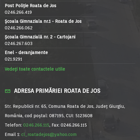
Post Poliție Roata de Jos
0246.266.419
Școala Gimnaziala nr.1 - Roata de Jos
0246.266.062
Școala Gimnazială nr. 2 - Cartojani
0246.267.603
Enel - deranjamente
021.9291
Vedeți toate contactele utile
ADRESA PRIMĂRIEI ROATA DE JOS
Str. Republicii nr. 65, Comuna Roata de Jos, Județ Giurgiu,
România, cod poștal: 087195, CUI: 5123608
Telefon:
0246.266.115
, Fax: 0246.266.115
Email 1:
cl_roatadejos@yahoo.com