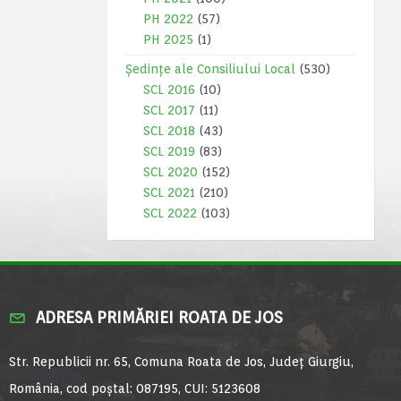
PH 2022
(57)
PH 2025
(1)
Ședințe ale Consiliului Local
(530)
SCL 2016
(10)
SCL 2017
(11)
SCL 2018
(43)
SCL 2019
(83)
SCL 2020
(152)
SCL 2021
(210)
SCL 2022
(103)
ADRESA PRIMĂRIEI ROATA DE JOS
Str. Republicii nr. 65, Comuna Roata de Jos, Județ Giurgiu,
România, cod poștal: 087195, CUI: 5123608