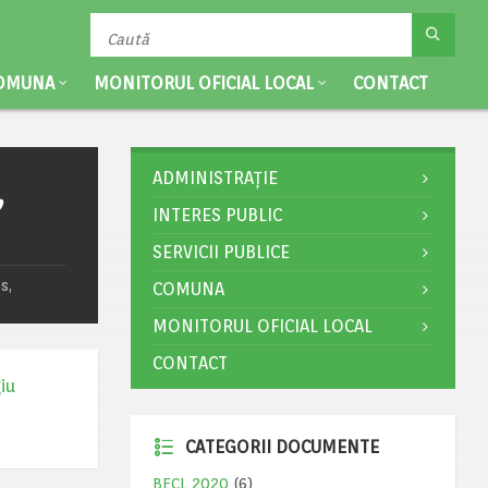
OMUNA
MONITORUL OFICIAL LOCAL
CONTACT
ADMINISTRAȚIE
,
INTERES PUBLIC
SERVICII PUBLICE
s,
COMUNA
MONITORUL OFICIAL LOCAL
CONTACT
iu
CATEGORII DOCUMENTE
BECL 2020
(6)