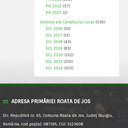
PH 2022
(57)
PH 2025
(1)
Ședințe ale Consiliului Local
(530)
SCL 2016
(10)
SCL 2017
(11)
SCL 2018
(43)
SCL 2019
(83)
SCL 2020
(152)
SCL 2021
(210)
SCL 2022
(103)
ADRESA PRIMĂRIEI ROATA DE JOS
Str. Republicii nr. 65, Comuna Roata de Jos, Județ Giurgiu,
România, cod poștal: 087195, CUI: 5123608