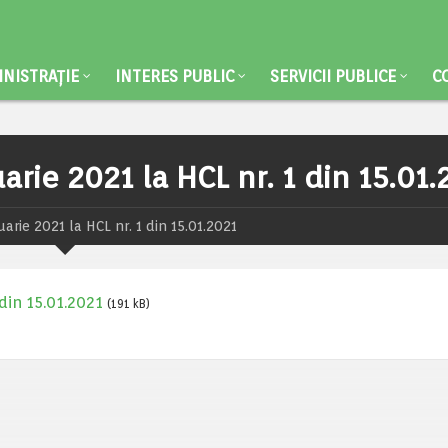
NISTRAȚIE
INTERES PUBLIC
SERVICII PUBLICE
C
arie 2021 la HCL nr. 1 din 15.01
arie 2021 la HCL nr. 1 din 15.01.2021
 din 15.01.2021
(191 kB)