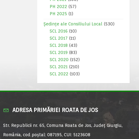
PH 2022
(57)
PH 2025
(1)
Ședințe ale Consiliului Local
(530)
SCL 2016
(10)
SCL 2017
(11)
SCL 2018
(43)
SCL 2019
(83)
SCL 2020
(152)
SCL 2021
(210)
SCL 2022
(103)
ADRESA PRIMĂRIEI ROATA DE JOS
Str. Republicii nr. 65, Comuna Roata de Jos, Județ Giurgiu,
România, cod poștal: 087195, CUI: 5123608