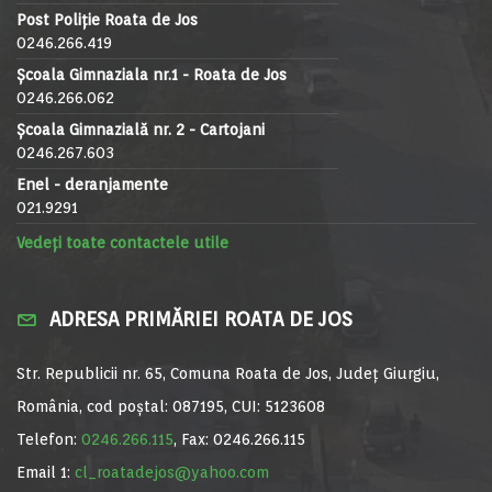
Post Poliție Roata de Jos
0246.266.419
Școala Gimnaziala nr.1 - Roata de Jos
0246.266.062
Școala Gimnazială nr. 2 - Cartojani
0246.267.603
Enel - deranjamente
021.9291
Vedeți toate contactele utile
ADRESA PRIMĂRIEI ROATA DE JOS
Str. Republicii nr. 65, Comuna Roata de Jos, Județ Giurgiu,
România, cod poștal: 087195, CUI: 5123608
Telefon:
0246.266.115
, Fax: 0246.266.115
Email 1:
cl_roatadejos@yahoo.com