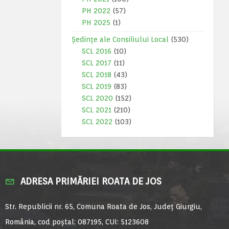
PH 2022
(57)
PH 2025
(1)
Ședințe ale Consiliului Local
(530)
SCL 2016
(10)
SCL 2017
(11)
SCL 2018
(43)
SCL 2019
(83)
SCL 2020
(152)
SCL 2021
(210)
SCL 2022
(103)
ADRESA PRIMĂRIEI ROATA DE JOS
Str. Republicii nr. 65, Comuna Roata de Jos, Județ Giurgiu,
România, cod poștal: 087195, CUI: 5123608