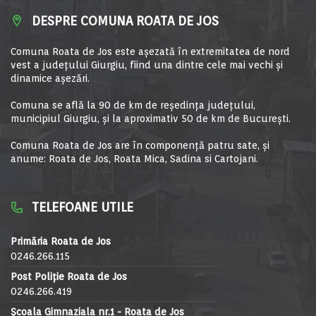
DESPRE COMUNA ROATA DE JOS
Comuna Roata de Jos este aşezată în extremitatea de nord
vest a judeţului Giurgiu, fiind una dintre cele mai vechi şi
dinamice aşezări.
Comuna se află la 90 de km de reşedinţa judeţului,
municipiul Giurgiu, şi la aproximativ 50 de km de Bucureşti.
Comuna Roata de Jos are în componență patru sate, și
anume: Roata de Jos, Roata Mica, Sadina si Cartojani.
TELEFOANE UTILE
Primăria Roata de Jos
0246.266.115
Post Poliție Roata de Jos
0246.266.419
Școala Gimnaziala nr.1 - Roata de Jos