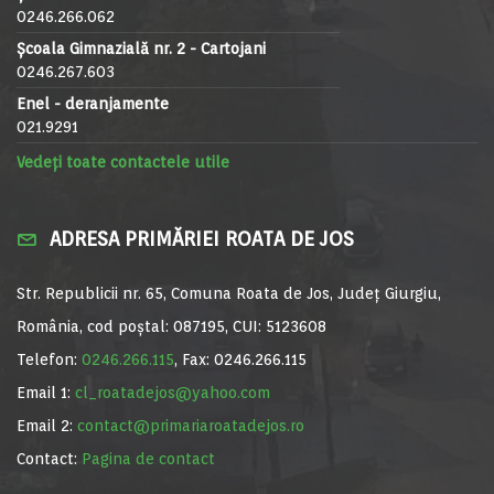
0246.266.062
Școala Gimnazială nr. 2 - Cartojani
0246.267.603
Enel - deranjamente
021.9291
Vedeți toate contactele utile
ADRESA PRIMĂRIEI ROATA DE JOS
Str. Republicii nr. 65, Comuna Roata de Jos, Județ Giurgiu,
România, cod poștal: 087195, CUI: 5123608
Telefon:
0246.266.115
, Fax: 0246.266.115
Email 1:
cl_roatadejos@yahoo.com
Email 2:
contact@primariaroatadejos.ro
Contact:
Pagina de contact