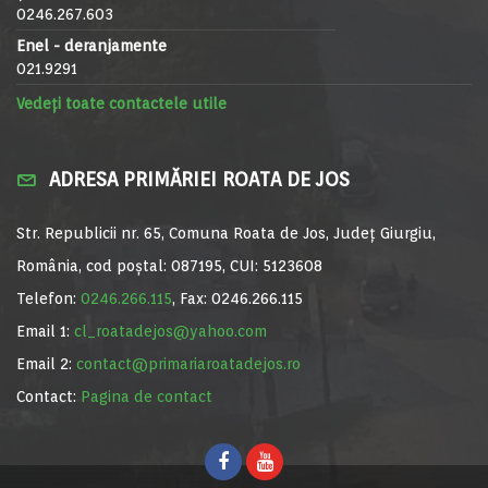
0246.267.603
Enel - deranjamente
021.9291
Vedeți toate contactele utile
ADRESA PRIMĂRIEI ROATA DE JOS
Str. Republicii nr. 65, Comuna Roata de Jos, Județ Giurgiu,
România, cod poștal: 087195, CUI: 5123608
Telefon:
0246.266.115
, Fax: 0246.266.115
Email 1:
cl_roatadejos@yahoo.com
Email 2:
contact@primariaroatadejos.ro
Contact:
Pagina de contact