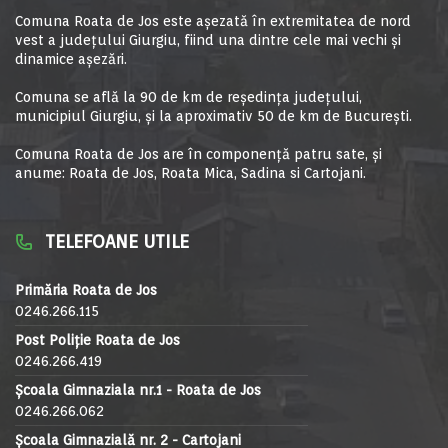
Comuna Roata de Jos este aşezată în extremitatea de nord
vest a judeţului Giurgiu, fiind una dintre cele mai vechi şi
dinamice aşezări.
Comuna se află la 90 de km de reşedinţa judeţului,
municipiul Giurgiu, şi la aproximativ 50 de km de Bucureşti.
Comuna Roata de Jos are în componență patru sate, și
anume: Roata de Jos, Roata Mica, Sadina si Cartojani.
TELEFOANE UTILE
Primăria Roata de Jos
0246.266.115
Post Poliție Roata de Jos
0246.266.419
Școala Gimnaziala nr.1 - Roata de Jos
0246.266.062
Școala Gimnazială nr. 2 - Cartojani