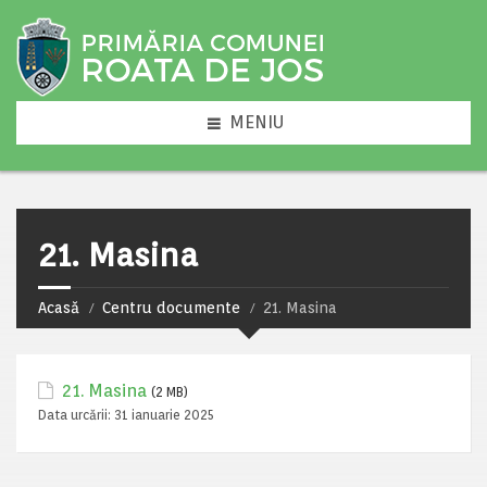
MENIU
21. Masina
Acasă
Centru documente
21. Masina
21. Masina
(2 MB)
Data urcării:
31 ianuarie 2025