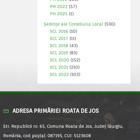
PH 2022
(57)
PH 2025
(1)
Ședințe ale Consiliului Local
(530)
SCL 2016
(10)
SCL 2017
(11)
SCL 2018
(43)
SCL 2019
(83)
SCL 2020
(152)
SCL 2021
(210)
SCL 2022
(103)
ADRESA PRIMĂRIEI ROATA DE JOS
Str. Republicii nr. 65, Comuna Roata de Jos, Județ Giurgiu,
România, cod poștal: 087195, CUI: 5123608