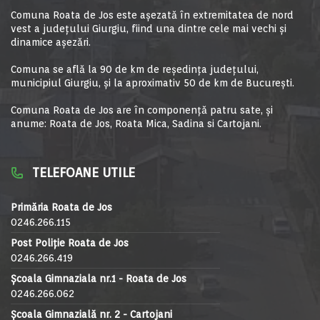
Comuna Roata de Jos este aşezată în extremitatea de nord
vest a judeţului Giurgiu, fiind una dintre cele mai vechi şi
dinamice aşezări.
Comuna se află la 90 de km de reşedinţa judeţului,
municipiul Giurgiu, şi la aproximativ 50 de km de Bucureşti.
Comuna Roata de Jos are în componență patru sate, și
anume: Roata de Jos, Roata Mica, Sadina si Cartojani.
TELEFOANE UTILE
Primăria Roata de Jos
0246.266.115
Post Poliție Roata de Jos
0246.266.419
Școala Gimnaziala nr.1 - Roata de Jos
0246.266.062
Școala Gimnazială nr. 2 - Cartojani