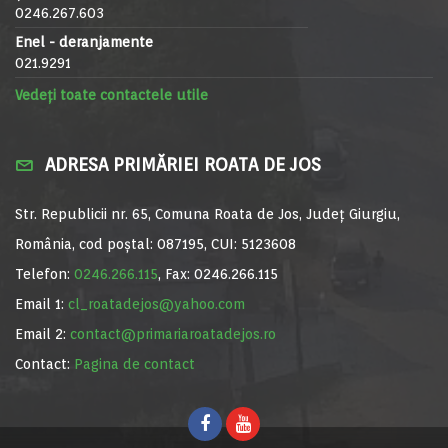
0246.267.603
Enel - deranjamente
021.9291
Vedeți toate contactele utile
ADRESA PRIMĂRIEI ROATA DE JOS
Str. Republicii nr. 65, Comuna Roata de Jos, Județ Giurgiu,
România, cod poștal: 087195, CUI: 5123608
Telefon:
0246.266.115
, Fax: 0246.266.115
Email 1:
cl_roatadejos@yahoo.com
Email 2:
contact@primariaroatadejos.ro
Contact:
Pagina de contact