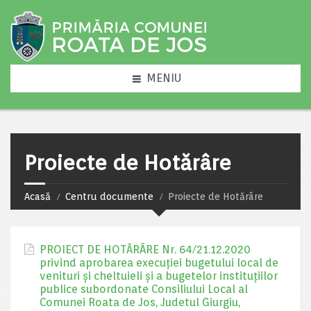
MENIU
Proiecte de Hotărâre
Acasă
Centru documente
Proiecte de Hotărâre
PROIECT DE HOTĂRÂRE Nr. 64/21.12.2020
privind aprobarea execuţiei bugetului local de
venituri şi cheltuieli şi a bugetelor instituţiilor
publice subordonate Consiliului Local al
Comunei Roata de Jos, Judetul Giurgiu,