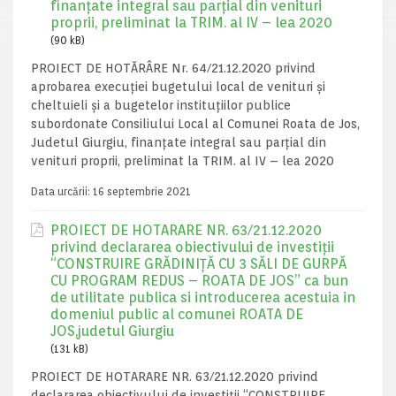
finanţate integral sau parţial din venituri
proprii, preliminat la TRIM. al IV – lea 2020
(90 kB)
PROIECT DE HOTĂRÂRE Nr. 64/21.12.2020 privind
aprobarea execuţiei bugetului local de venituri şi
cheltuieli şi a bugetelor instituţiilor publice
subordonate Consiliului Local al Comunei Roata de Jos,
Judetul Giurgiu, finanţate integral sau parţial din
venituri proprii, preliminat la TRIM. al IV – lea 2020
Data urcării:
16 septembrie 2021
PROIECT DE HOTARARE NR. 63/21.12.2020
privind declararea obiectivului de investiții
“CONSTRUIRE GRĂDINIȚĂ CU 3 SĂLI DE GURPĂ
CU PROGRAM REDUS – ROATA DE JOS” ca bun
de utilitate publica si introducerea acestuia in
domeniul public al comunei ROATA DE
JOS,judetul Giurgiu
(131 kB)
PROIECT DE HOTARARE NR. 63/21.12.2020 privind
declararea obiectivului de investiții “CONSTRUIRE