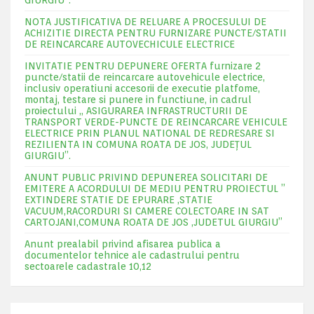
GIURGIU”.
NOTA JUSTIFICATIVA DE RELUARE A PROCESULUI DE
ACHIZITIE DIRECTA PENTRU FURNIZARE PUNCTE/STATII
DE REINCARCARE AUTOVECHICULE ELECTRICE
INVITATIE PENTRU DEPUNERE OFERTA furnizare 2
puncte/statii de reincarcare autovehicule electrice,
inclusiv operatiuni accesorii de executie platfome,
montaj, testare si punere in functiune, in cadrul
proiectului „ ASIGURAREA INFRASTRUCTURII DE
TRANSPORT VERDE-PUNCTE DE REINCARCARE VEHICULE
ELECTRICE PRIN PLANUL NATIONAL DE REDRESARE SI
REZILIENTA IN COMUNA ROATA DE JOS, JUDEŢUL
GIURGIU”.
ANUNT PUBLIC PRIVIND DEPUNEREA SOLICITARI DE
EMITERE A ACORDULUI DE MEDIU PENTRU PROIECTUL ”
EXTINDERE STATIE DE EPURARE ,STATIE
VACUUM,RACORDURI SI CAMERE COLECTOARE IN SAT
CARTOJANI,COMUNA ROATA DE JOS ,JUDETUL GIURGIU”
Anunt prealabil privind afisarea publica a
documentelor tehnice ale cadastrului pentru
sectoarele cadastrale 10,12