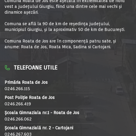
Comuna Roata de Jos este aşezată în extremitatea de nord
vest a judeţului Giurgiu, fiind una dintre cele mai vechi şi
dinamice aşezări.
Comuna se află la 90 de km de reşedinţa judeţului,
municipiul Giurgiu, şi la aproximativ 50 de km de Bucureşti.
Comuna Roata de Jos are în componență patru sate, și
anume: Roata de Jos, Roata Mica, Sadina si Cartojani.
TELEFOANE UTILE
Primăria Roata de Jos
0246.266.115
Post Poliție Roata de Jos
0246.266.419
Școala Gimnaziala nr.1 - Roata de Jos
0246.266.062
Școala Gimnazială nr. 2 - Cartojani
0246.267.603