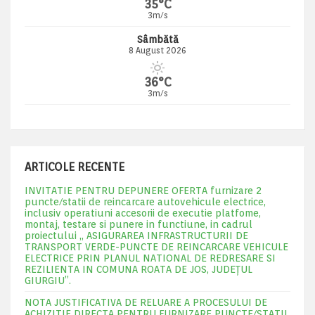
35°C
3m/s
Sâmbătă
8 August 2026
36°C
3m/s
ARTICOLE RECENTE
INVITATIE PENTRU DEPUNERE OFERTA furnizare 2
puncte/statii de reincarcare autovehicule electrice,
inclusiv operatiuni accesorii de executie platfome,
montaj, testare si punere in functiune, in cadrul
proiectului „ ASIGURAREA INFRASTRUCTURII DE
TRANSPORT VERDE-PUNCTE DE REINCARCARE VEHICULE
ELECTRICE PRIN PLANUL NATIONAL DE REDRESARE SI
REZILIENTA IN COMUNA ROATA DE JOS, JUDEŢUL
GIURGIU”.
NOTA JUSTIFICATIVA DE RELUARE A PROCESULUI DE
ACHIZITIE DIRECTA PENTRU FURNIZARE PUNCTE/STATII