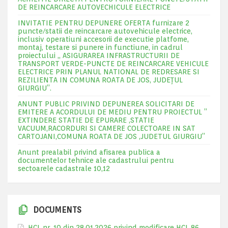
DE REINCARCARE AUTOVECHICULE ELECTRICE
INVITATIE PENTRU DEPUNERE OFERTA furnizare 2
puncte/statii de reincarcare autovehicule electrice,
inclusiv operatiuni accesorii de executie platfome,
montaj, testare si punere in functiune, in cadrul
proiectului „ ASIGURAREA INFRASTRUCTURII DE
TRANSPORT VERDE-PUNCTE DE REINCARCARE VEHICULE
ELECTRICE PRIN PLANUL NATIONAL DE REDRESARE SI
REZILIENTA IN COMUNA ROATA DE JOS, JUDEŢUL
GIURGIU”.
ANUNT PUBLIC PRIVIND DEPUNEREA SOLICITARI DE
EMITERE A ACORDULUI DE MEDIU PENTRU PROIECTUL ”
EXTINDERE STATIE DE EPURARE ,STATIE
VACUUM,RACORDURI SI CAMERE COLECTOARE IN SAT
CARTOJANI,COMUNA ROATA DE JOS ,JUDETUL GIURGIU”
Anunt prealabil privind afisarea publica a
documentelor tehnice ale cadastrului pentru
sectoarele cadastrale 10,12
DOCUMENTS
HCL nr. 10 din 28.01.2026 privind modificare HCL 86