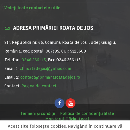
Vedeți toate contactele utile
ADRESA PRIMĂRIEI ROATA DE JOS
Str. Republicii nr. 65, Comuna Roata de Jos, Județ Giurgiu,
România, cod poștal: 087195, CUI: 5123608
Telefon:
0246.266.115
, Fax: 0246.266.115
Email 1:
cl_roatadejos@yahoo.com
Email 2:
contact@primariaroatadejos.ro
Contact:
Pagina de contact
Termeni și condiții
Politica de confidențialitate
Monitorul Oficial Local
Acest site foloseşte cookies. Navigând în continuare vă
© Primăria Roata de Jos, 2020. Site realizat de
MediaDigi.ro