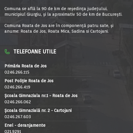
Comuna se află la 90 de km de reşedinţa judeţului,
municipiul Giurgiu, şi la aproximativ 50 de km de Bucureşti.
Comuna Roata de Jos are în componență patru sate, și
anume: Roata de Jos, Roata Mica, Sadina si Cartojani.
TELEFOANE UTILE
Primăria Roata de Jos
0246.266.115
Post Poliție Roata de Jos
0246.266.419
Școala Gimnaziala nr.1 - Roata de Jos
0246.266.062
Școala Gimnazială nr. 2 - Cartojani
0246.267.603
Enel - deranjamente
021.9291