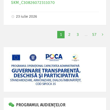
SKM_C30826072311070
23 iulie 2026
1
2
3
…
57
PROGRAMUL AUDIENȚELOR