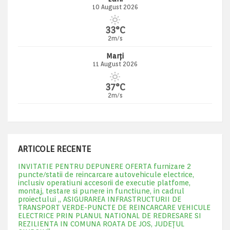
10 August 2026
33°C
2m/s
Marți
11 August 2026
37°C
2m/s
ARTICOLE RECENTE
INVITATIE PENTRU DEPUNERE OFERTA furnizare 2
puncte/statii de reincarcare autovehicule electrice,
inclusiv operatiuni accesorii de executie platfome,
montaj, testare si punere in functiune, in cadrul
proiectului „ ASIGURAREA INFRASTRUCTURII DE
TRANSPORT VERDE-PUNCTE DE REINCARCARE VEHICULE
ELECTRICE PRIN PLANUL NATIONAL DE REDRESARE SI
REZILIENTA IN COMUNA ROATA DE JOS, JUDEŢUL