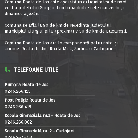
Comuna Roata de Jos este aşezată în extremitatea de nord
vest a judeţului Giurgiu, fiind una dintre cele mai vechi şi
dinamice aşezări.
Comuna se află la 90 de km de reşedinţa judeţului,
municipiul Giurgiu, şi la aproximativ 50 de km de Bucureşti.
Comuna Roata de Jos are în componență patru sate, și
anume: Roata de Jos, Roata Mica, Sadina si Cartojani.
TELEFOANE UTILE
Primăria Roata de Jos
0246.266.115
Post Poliție Roata de Jos
0246.266.419
Școala Gimnaziala nr.1 - Roata de Jos
0246.266.062
Școala Gimnazială nr. 2 - Cartojani
0246.267.603