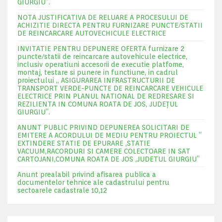
GIURGIU”.
NOTA JUSTIFICATIVA DE RELUARE A PROCESULUI DE
ACHIZITIE DIRECTA PENTRU FURNIZARE PUNCTE/STATII
DE REINCARCARE AUTOVECHICULE ELECTRICE
INVITATIE PENTRU DEPUNERE OFERTA furnizare 2
puncte/statii de reincarcare autovehicule electrice,
inclusiv operatiuni accesorii de executie platfome,
montaj, testare si punere in functiune, in cadrul
proiectului „ ASIGURAREA INFRASTRUCTURII DE
TRANSPORT VERDE-PUNCTE DE REINCARCARE VEHICULE
ELECTRICE PRIN PLANUL NATIONAL DE REDRESARE SI
REZILIENTA IN COMUNA ROATA DE JOS, JUDEŢUL
GIURGIU”.
ANUNT PUBLIC PRIVIND DEPUNEREA SOLICITARI DE
EMITERE A ACORDULUI DE MEDIU PENTRU PROIECTUL ”
EXTINDERE STATIE DE EPURARE ,STATIE
VACUUM,RACORDURI SI CAMERE COLECTOARE IN SAT
CARTOJANI,COMUNA ROATA DE JOS ,JUDETUL GIURGIU”
Anunt prealabil privind afisarea publica a
documentelor tehnice ale cadastrului pentru
sectoarele cadastrale 10,12