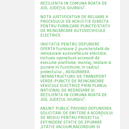
REZILIENTA IN COMUNA ROATA DE
JOS, JUDEŢUL GIURGIU”.
NOTA JUSTIFICATIVA DE RELUARE A
PROCESULUI DE ACHIZITIE DIRECTA
PENTRU FURNIZARE PUNCTE/STATII
DE REINCARCARE AUTOVECHICULE
ELECTRICE
INVITATIE PENTRU DEPUNERE
OFERTA furnizare 2 puncte/statii de
reincarcare autovehicule electrice,
inclusiv operatiuni accesorii de
executie platfome, montaj, testare si
punere in functiune, in cadrul
proiectului „ ASIGURAREA
INFRASTRUCTURII DE TRANSPORT
VERDE-PUNCTE DE REINCARCARE
VEHICULE ELECTRICE PRIN PLANUL
NATIONAL DE REDRESARE SI
REZILIENTA IN COMUNA ROATA DE
JOS, JUDEŢUL GIURGIU”.
ANUNT PUBLIC PRIVIND DEPUNEREA
SOLICITARI DE EMITERE A ACORDULUI
DE MEDIU PENTRU PROIECTUL ”
EXTINDERE STATIE DE EPURARE
,STATIE VACUUM,RACORDURI SI