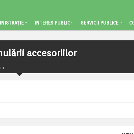
NISTRAȚIE
INTERES PUBLIC
SERVICII PUBLICE
C
lării accesoriilor
lor