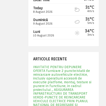
31°C
Today
4m/s
8 August 2026
31°C
Duminică
5m/s
9 August 2026
34°C
Luni
3m/s
10 August 2026
ARTICOLE RECENTE
INVITATIE PENTRU DEPUNERE
OFERTA furnizare 2 puncte/statii de
reincarcare autovehicule electrice,
inclusiv operatiuni accesorii de
executie platfome, montaj, testare si
punere in functiune, in cadrul
proiectului „ ASIGURAREA
INFRASTRUCTURII DE TRANSPORT
VERDE-PUNCTE DE REINCARCARE
VEHICULE ELECTRICE PRIN PLANUL
NATIONAL DE REDRESARE SI