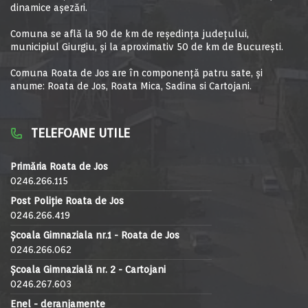
dinamice aşezări.
Comuna se află la 90 de km de reşedinţa judeţului,
municipiul Giurgiu, şi la aproximativ 50 de km de Bucureşti.
Comuna Roata de Jos are în componență patru sate, și
anume: Roata de Jos, Roata Mica, Sadina si Cartojani.
TELEFOANE UTILE
Primăria Roata de Jos
0246.266.115
Post Poliție Roata de Jos
0246.266.419
Școala Gimnaziala nr.1 - Roata de Jos
0246.266.062
Școala Gimnazială nr. 2 - Cartojani
0246.267.603
Enel - deranjamente