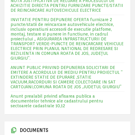
NOTA JUSTIFICATIVA DE RELUARE A PROCESULUI DE
ACHIZITIE DIRECTA PENTRU FURNIZARE PUNCTE/STATII
DE REINCARCARE AUTOVECHICULE ELECTRICE
INVITATIE PENTRU DEPUNERE OFERTA furnizare 2
puncte/statii de reincarcare autovehicule electrice,
inclusiv operatiuni accesorii de executie platfome,
montaj, testare si punere in functiune, in cadrul
proiectului „ ASIGURAREA INFRASTRUCTURII DE
TRANSPORT VERDE-PUNCTE DE REINCARCARE VEHICULE
ELECTRICE PRIN PLANUL NATIONAL DE REDRESARE SI
REZILIENTA IN COMUNA ROATA DE JOS, JUDEŢUL
GIURGIU”.
ANUNT PUBLIC PRIVIND DEPUNEREA SOLICITARI DE
EMITERE A ACORDULUI DE MEDIU PENTRU PROIECTUL ”
EXTINDERE STATIE DE EPURARE ,STATIE
VACUUM,RACORDURI SI CAMERE COLECTOARE IN SAT
CARTOJANI,COMUNA ROATA DE JOS ,JUDETUL GIURGIU”
Anunt prealabil privind afisarea publica a
documentelor tehnice ale cadastrului pentru
sectoarele cadastrale 10,12
DOCUMENTS