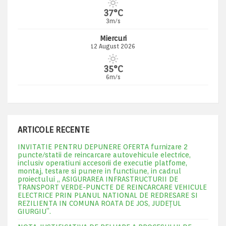
37°C
3m/s
Miercuri
12 August 2026
35°C
6m/s
ARTICOLE RECENTE
INVITATIE PENTRU DEPUNERE OFERTA furnizare 2
puncte/statii de reincarcare autovehicule electrice,
inclusiv operatiuni accesorii de executie platfome,
montaj, testare si punere in functiune, in cadrul
proiectului „ ASIGURAREA INFRASTRUCTURII DE
TRANSPORT VERDE-PUNCTE DE REINCARCARE VEHICULE
ELECTRICE PRIN PLANUL NATIONAL DE REDRESARE SI
REZILIENTA IN COMUNA ROATA DE JOS, JUDEŢUL
GIURGIU”.