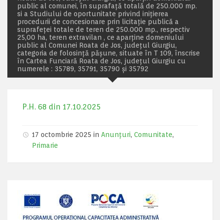
public al comunei, în suprafață totală de 250.000 mp.
si a Studiului de oportunitate privind inițierea
procedurii de concesionare prin licitaţie publică a
suprafeței totale de teren de 250.000 mp., respectiv
25,00 ha, teren extravilan , ce aparţine domeniului
public al Comunei Roata de Jos, județul Giurgiu,
categoria de folosință pășune, situate în T 109, înscrise
în Cartea Funciară Roata de Jos, județul Giurgiu cu
numerele : 35789, 35791, 35790 și 35792
P.H. 68 din 17.10.2025
17 octombrie 2025 in
Anunțuri
,
Comunitate
,
Primarie