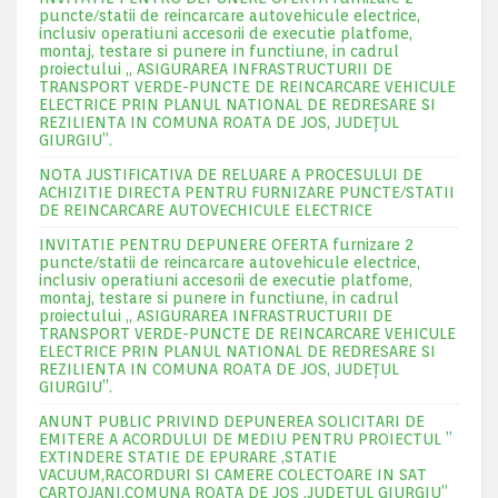
puncte/statii de reincarcare autovehicule electrice,
inclusiv operatiuni accesorii de executie platfome,
montaj, testare si punere in functiune, in cadrul
proiectului „ ASIGURAREA INFRASTRUCTURII DE
TRANSPORT VERDE-PUNCTE DE REINCARCARE VEHICULE
ELECTRICE PRIN PLANUL NATIONAL DE REDRESARE SI
REZILIENTA IN COMUNA ROATA DE JOS, JUDEŢUL
GIURGIU”.
NOTA JUSTIFICATIVA DE RELUARE A PROCESULUI DE
ACHIZITIE DIRECTA PENTRU FURNIZARE PUNCTE/STATII
DE REINCARCARE AUTOVECHICULE ELECTRICE
INVITATIE PENTRU DEPUNERE OFERTA furnizare 2
puncte/statii de reincarcare autovehicule electrice,
inclusiv operatiuni accesorii de executie platfome,
montaj, testare si punere in functiune, in cadrul
proiectului „ ASIGURAREA INFRASTRUCTURII DE
TRANSPORT VERDE-PUNCTE DE REINCARCARE VEHICULE
ELECTRICE PRIN PLANUL NATIONAL DE REDRESARE SI
REZILIENTA IN COMUNA ROATA DE JOS, JUDEŢUL
GIURGIU”.
ANUNT PUBLIC PRIVIND DEPUNEREA SOLICITARI DE
EMITERE A ACORDULUI DE MEDIU PENTRU PROIECTUL ”
EXTINDERE STATIE DE EPURARE ,STATIE
VACUUM,RACORDURI SI CAMERE COLECTOARE IN SAT
CARTOJANI,COMUNA ROATA DE JOS ,JUDETUL GIURGIU”