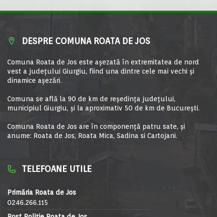
DESPRE COMUNA ROATA DE JOS
Comuna Roata de Jos este aşezată în extremitatea de nord
vest a judeţului Giurgiu, fiind una dintre cele mai vechi şi
dinamice aşezări.
Comuna se află la 90 de km de reşedinţa judeţului,
municipiul Giurgiu, şi la aproximativ 50 de km de Bucureşti.
Comuna Roata de Jos are în componență patru sate, și
anume: Roata de Jos, Roata Mica, Sadina si Cartojani.
TELEFOANE UTILE
Primăria Roata de Jos
0246.266.115
Post Poliție Roata de Jos