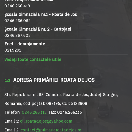
0246.266.419
Școala Gimnaziala nr.1 - Roata de Jos
0246.266.062
Școala Gimnazială nr. 2 - Cartojani
0246.267.603
Enel - deranjamente
021.9291
Vedeți toate contactele utile
ADRESA PRIMĂRIEI ROATA DE JOS
Str. Republicii nr. 65, Comuna Roata de Jos, Județ Giurgiu,
România, cod poștal: 087195, CUI: 5123608
Telefon:
0246.266.115
, Fax: 0246.266.115
Email 1:
cl_roatadejos@yahoo.com
Email 2:
contact@primariaroatadejos.ro