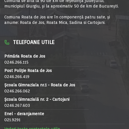
Comuna se află la 90 de km de reşedinţa judeţului,
municipiul Giurgiu, şi la aproximativ 50 de km de Bucureşti.
Comuna Roata de Jos are în componență patru sate, și
anume: Roata de Jos, Roata Mica, Sadina si Cartojani.
TELEFOANE UTILE
Primăria Roata de Jos
0246.266.115
Post Poliție Roata de Jos
0246.266.419
Școala Gimnaziala nr.1 - Roata de Jos
0246.266.062
Școala Gimnazială nr. 2 - Cartojani
0246.267.603
Enel - deranjamente
021.9291
Vedeți toate contactele utile