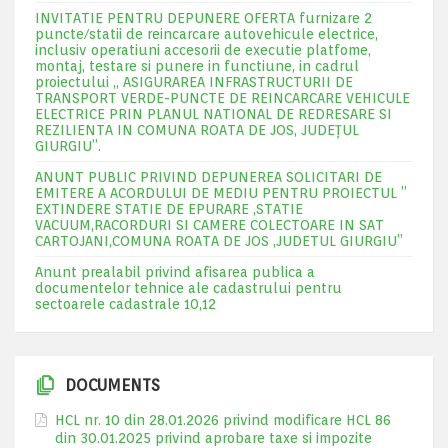
INVITATIE PENTRU DEPUNERE OFERTA furnizare 2
puncte/statii de reincarcare autovehicule electrice,
inclusiv operatiuni accesorii de executie platfome,
montaj, testare si punere in functiune, in cadrul
proiectului „ ASIGURAREA INFRASTRUCTURII DE
TRANSPORT VERDE-PUNCTE DE REINCARCARE VEHICULE
ELECTRICE PRIN PLANUL NATIONAL DE REDRESARE SI
REZILIENTA IN COMUNA ROATA DE JOS, JUDEŢUL
GIURGIU”.
ANUNT PUBLIC PRIVIND DEPUNEREA SOLICITARI DE
EMITERE A ACORDULUI DE MEDIU PENTRU PROIECTUL ”
EXTINDERE STATIE DE EPURARE ,STATIE
VACUUM,RACORDURI SI CAMERE COLECTOARE IN SAT
CARTOJANI,COMUNA ROATA DE JOS ,JUDETUL GIURGIU”
Anunt prealabil privind afisarea publica a
documentelor tehnice ale cadastrului pentru
sectoarele cadastrale 10,12
DOCUMENTS
HCL nr. 10 din 28.01.2026 privind modificare HCL 86
din 30.01.2025 privind aprobare taxe si impozite