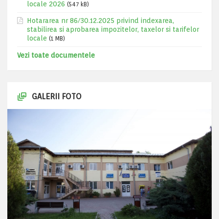
locale 2026
(547 kB)
Hotararea nr 86/30.12.2025 privind indexarea,
stabilirea si aprobarea impozitelor, taxelor si tarifelor
locale
(1 MB)
Vezi toate documentele
GALERII FOTO