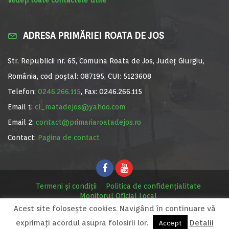
ADRESA PRIMĂRIEI ROATA DE JOS
Str. Republicii nr. 65, Comuna Roata de Jos, Județ Giurgiu,
România, cod poștal: 087195, CUI: 5123608
Telefon:
0246.266.115
, Fax: 0246.266.115
Email 1:
cl_roatadejos@yahoo.com
Email 2:
contact@primariaroatadejos.ro
Contact:
Pagina de contact
Termeni și condiții
Politica de confidențialitate
Monitorul Oficial Local
Acest site foloseşte cookies. Navigând în continuare vă
© Primăria Roata de Jos, 2020. Site realizat de
MediaDigi.ro
exprimaţi acordul asupra folosirii lor.
Detalii
Accept