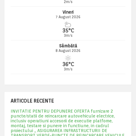
2m/s
Vineri
7 August 2026
35°C
3m/s
Sâmbătă
8 August 2026
36°C
3m/s
ARTICOLE RECENTE
INVITATIE PENTRU DEPUNERE OFERTA furnizare 2
puncte/statii de reincarcare autovehicule electrice,
inclusiv operatiuni accesorii de executie platfome,
montaj, testare si punere in functiune, in cadrul
proiectului „ ASIGURAREA INFRASTRUCTURII DE
TRANSPORT VERDE-PUNCTE DE REINCARCARE VEHICULE