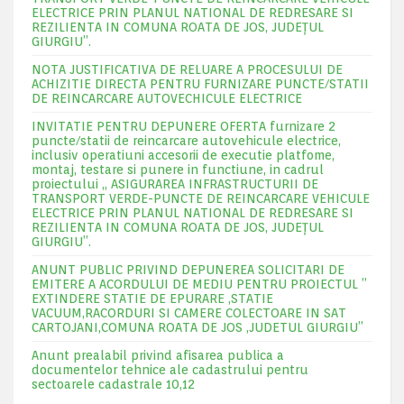
ELECTRICE PRIN PLANUL NATIONAL DE REDRESARE SI
REZILIENTA IN COMUNA ROATA DE JOS, JUDEŢUL
GIURGIU”.
NOTA JUSTIFICATIVA DE RELUARE A PROCESULUI DE
ACHIZITIE DIRECTA PENTRU FURNIZARE PUNCTE/STATII
DE REINCARCARE AUTOVECHICULE ELECTRICE
INVITATIE PENTRU DEPUNERE OFERTA furnizare 2
puncte/statii de reincarcare autovehicule electrice,
inclusiv operatiuni accesorii de executie platfome,
montaj, testare si punere in functiune, in cadrul
proiectului „ ASIGURAREA INFRASTRUCTURII DE
TRANSPORT VERDE-PUNCTE DE REINCARCARE VEHICULE
ELECTRICE PRIN PLANUL NATIONAL DE REDRESARE SI
REZILIENTA IN COMUNA ROATA DE JOS, JUDEŢUL
GIURGIU”.
ANUNT PUBLIC PRIVIND DEPUNEREA SOLICITARI DE
EMITERE A ACORDULUI DE MEDIU PENTRU PROIECTUL ”
EXTINDERE STATIE DE EPURARE ,STATIE
VACUUM,RACORDURI SI CAMERE COLECTOARE IN SAT
CARTOJANI,COMUNA ROATA DE JOS ,JUDETUL GIURGIU”
Anunt prealabil privind afisarea publica a
documentelor tehnice ale cadastrului pentru
sectoarele cadastrale 10,12