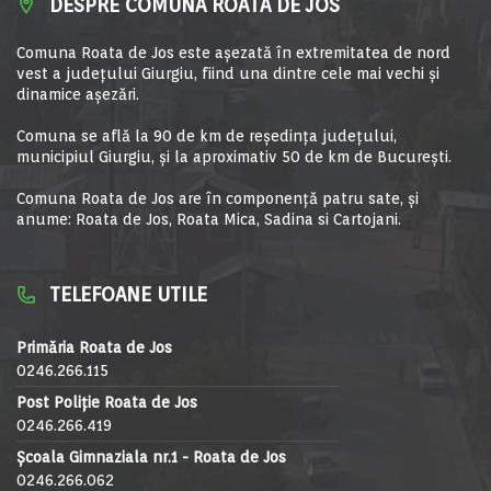
DESPRE COMUNA ROATA DE JOS
Comuna Roata de Jos este aşezată în extremitatea de nord
vest a judeţului Giurgiu, fiind una dintre cele mai vechi şi
dinamice aşezări.
Comuna se află la 90 de km de reşedinţa judeţului,
municipiul Giurgiu, şi la aproximativ 50 de km de Bucureşti.
Comuna Roata de Jos are în componență patru sate, și
anume: Roata de Jos, Roata Mica, Sadina si Cartojani.
TELEFOANE UTILE
Primăria Roata de Jos
0246.266.115
Post Poliție Roata de Jos
0246.266.419
Școala Gimnaziala nr.1 - Roata de Jos
0246.266.062