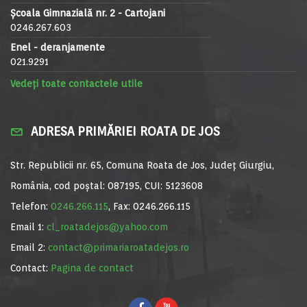
Școala Gimnazială nr. 2 - Cartojani
0246.267.603
Enel - deranjamente
021.9291
Vedeți toate contactele utile
ADRESA PRIMĂRIEI ROATA DE JOS
Str. Republicii nr. 65, Comuna Roata de Jos, Județ Giurgiu,
România, cod poștal: 087195, CUI: 5123608
Telefon:
0246.266.115
, Fax: 0246.266.115
Email 1:
cl_roatadejos@yahoo.com
Email 2:
contact@primariaroatadejos.ro
Contact:
Pagina de contact