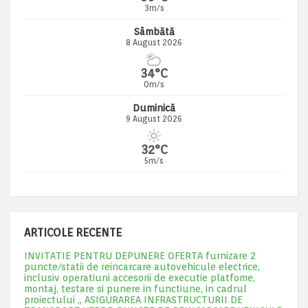
3m/s
Sâmbătă
8 August 2026
34°C
0m/s
Duminică
9 August 2026
32°C
5m/s
ARTICOLE RECENTE
INVITATIE PENTRU DEPUNERE OFERTA furnizare 2
puncte/statii de reincarcare autovehicule electrice,
inclusiv operatiuni accesorii de executie platfome,
montaj, testare si punere in functiune, in cadrul
proiectului „ ASIGURAREA INFRASTRUCTURII DE