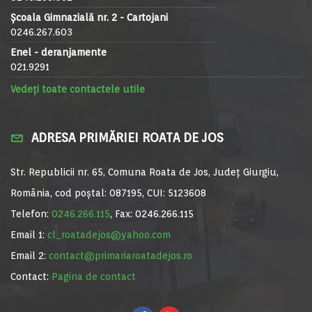
Școala Gimnazială nr. 2 - Cartojani
0246.267.603
Enel - deranjamente
021.9291
Vedeți toate contactele utile
ADRESA PRIMĂRIEI ROATA DE JOS
Str. Republicii nr. 65, Comuna Roata de Jos, Județ Giurgiu,
România, cod poștal: 087195, CUI: 5123608
Telefon:
0246.266.115
, Fax: 0246.266.115
Email 1:
cl_roatadejos@yahoo.com
Email 2:
contact@primariaroatadejos.ro
Contact:
Pagina de contact