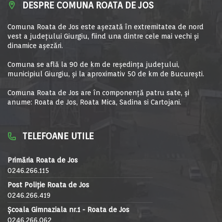
DESPRE COMUNA ROATA DE JOS
Comuna Roata de Jos este aşezată în extremitatea de nord
vest a judeţului Giurgiu, fiind una dintre cele mai vechi şi
dinamice aşezări.
Comuna se află la 90 de km de reşedinţa judeţului,
municipiul Giurgiu, şi la aproximativ 50 de km de Bucureşti.
Comuna Roata de Jos are în componență patru sate, și
anume: Roata de Jos, Roata Mica, Sadina si Cartojani.
TELEFOANE UTILE
Primăria Roata de Jos
0246.266.115
Post Poliție Roata de Jos
0246.266.419
Școala Gimnaziala nr.1 - Roata de Jos
0246.266.062