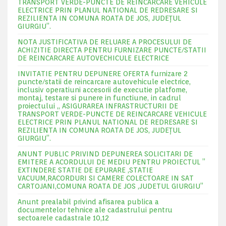
TRANSPORT VERDE-PUNCTE DE REINCARCARE VEHICULE
ELECTRICE PRIN PLANUL NATIONAL DE REDRESARE SI
REZILIENTA IN COMUNA ROATA DE JOS, JUDEŢUL
GIURGIU”.
NOTA JUSTIFICATIVA DE RELUARE A PROCESULUI DE
ACHIZITIE DIRECTA PENTRU FURNIZARE PUNCTE/STATII
DE REINCARCARE AUTOVECHICULE ELECTRICE
INVITATIE PENTRU DEPUNERE OFERTA furnizare 2
puncte/statii de reincarcare autovehicule electrice,
inclusiv operatiuni accesorii de executie platfome,
montaj, testare si punere in functiune, in cadrul
proiectului „ ASIGURAREA INFRASTRUCTURII DE
TRANSPORT VERDE-PUNCTE DE REINCARCARE VEHICULE
ELECTRICE PRIN PLANUL NATIONAL DE REDRESARE SI
REZILIENTA IN COMUNA ROATA DE JOS, JUDEŢUL
GIURGIU”.
ANUNT PUBLIC PRIVIND DEPUNEREA SOLICITARI DE
EMITERE A ACORDULUI DE MEDIU PENTRU PROIECTUL ”
EXTINDERE STATIE DE EPURARE ,STATIE
VACUUM,RACORDURI SI CAMERE COLECTOARE IN SAT
CARTOJANI,COMUNA ROATA DE JOS ,JUDETUL GIURGIU”
Anunt prealabil privind afisarea publica a
documentelor tehnice ale cadastrului pentru
sectoarele cadastrale 10,12