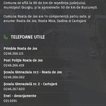
Comuna se află la 90 de km de reşedinţa judeţului,
municipiul Giurgiu, şi la aproximativ 50 de km de Bucureşti.
Comuna Roata de Jos are în componență patru sate, și
anume: Roata de Jos, Roata Mica, Sadina si Cartojani.
TELEFOANE UTILE
Primăria Roata de Jos
0246.266.115
Post Poliție Roata de Jos
0246.266.419
Școala Gimnaziala nr.1 - Roata de Jos
0246.266.062
Școala Gimnazială nr. 2 - Cartojani
0246.267.603
Enel - deranjamente
021.9291