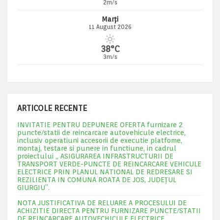
2m/s
Marți
11 August 2026
38°C
3m/s
ARTICOLE RECENTE
INVITATIE PENTRU DEPUNERE OFERTA furnizare 2
puncte/statii de reincarcare autovehicule electrice,
inclusiv operatiuni accesorii de executie platfome,
montaj, testare si punere in functiune, in cadrul
proiectului „ ASIGURAREA INFRASTRUCTURII DE
TRANSPORT VERDE-PUNCTE DE REINCARCARE VEHICULE
ELECTRICE PRIN PLANUL NATIONAL DE REDRESARE SI
REZILIENTA IN COMUNA ROATA DE JOS, JUDEŢUL
GIURGIU”.
NOTA JUSTIFICATIVA DE RELUARE A PROCESULUI DE
ACHIZITIE DIRECTA PENTRU FURNIZARE PUNCTE/STATII
DE REINCARCARE AUTOVECHICULE ELECTRICE