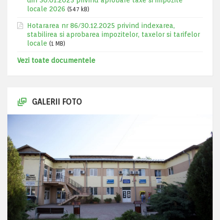
din 30.01.2025 privind aprobare taxe si impozite
locale 2026
(547 kB)
Hotararea nr 86/30.12.2025 privind indexarea,
stabilirea si aprobarea impozitelor, taxelor si tarifelor
locale
(1 MB)
Vezi toate documentele
GALERII FOTO