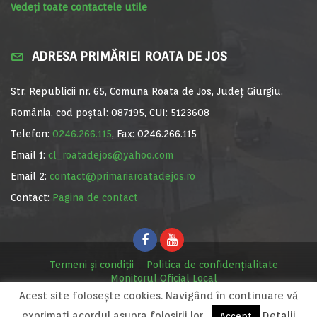
Vedeți toate contactele utile
ADRESA PRIMĂRIEI ROATA DE JOS
Str. Republicii nr. 65, Comuna Roata de Jos, Județ Giurgiu,
România, cod poștal: 087195, CUI: 5123608
Telefon:
0246.266.115
, Fax: 0246.266.115
Email 1:
cl_roatadejos@yahoo.com
Email 2:
contact@primariaroatadejos.ro
Contact:
Pagina de contact
Termeni și condiții
Politica de confidențialitate
Monitorul Oficial Local
Acest site foloseşte cookies. Navigând în continuare vă
© Primăria Roata de Jos, 2020. Site realizat de
MediaDigi.ro
exprimaţi acordul asupra folosirii lor.
Detalii
Accept