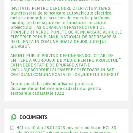
INVITATIE PENTRU DEPUNERE OFERTA furnizare 2
puncte/statii de reincarcare autovehicule electrice,
inclusiv operatiuni accesorii de executie platfome,
montaj, testare si punere in functiune, in cadrul
proiectului „ ASIGURAREA INFRASTRUCTURII DE
TRANSPORT VERDE-PUNCTE DE REINCARCARE VEHICULE
ELECTRICE PRIN PLANUL NATIONAL DE REDRESARE SI
REZILIENTA IN COMUNA ROATA DE JOS, JUDEŢUL
GIURGIU”.
ANUNT PUBLIC PRIVIND DEPUNEREA SOLICITARI DE
EMITERE A ACORDULUI DE MEDIU PENTRU PROIECTUL ”
EXTINDERE STATIE DE EPURARE ,STATIE
VACUUM,RACORDURI SI CAMERE COLECTOARE IN SAT
CARTOJANI,COMUNA ROATA DE JOS ,JUDETUL GIURGIU”
Anunt prealabil privind afisarea publica a
documentelor tehnice ale cadastrului pentru
sectoarele cadastrale 10,12
DOCUMENTS
HCL nr. 10 din 28.01.2026 privind modificare HCL 86