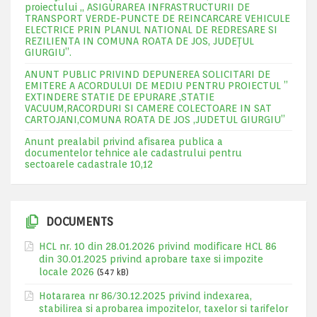
proiectului „ ASIGURAREA INFRASTRUCTURII DE
TRANSPORT VERDE-PUNCTE DE REINCARCARE VEHICULE
ELECTRICE PRIN PLANUL NATIONAL DE REDRESARE SI
REZILIENTA IN COMUNA ROATA DE JOS, JUDEŢUL
GIURGIU”.
ANUNT PUBLIC PRIVIND DEPUNEREA SOLICITARI DE
EMITERE A ACORDULUI DE MEDIU PENTRU PROIECTUL ”
EXTINDERE STATIE DE EPURARE ,STATIE
VACUUM,RACORDURI SI CAMERE COLECTOARE IN SAT
CARTOJANI,COMUNA ROATA DE JOS ,JUDETUL GIURGIU”
Anunt prealabil privind afisarea publica a
documentelor tehnice ale cadastrului pentru
sectoarele cadastrale 10,12
DOCUMENTS
HCL nr. 10 din 28.01.2026 privind modificare HCL 86
din 30.01.2025 privind aprobare taxe si impozite
locale 2026
(547 kB)
Hotararea nr 86/30.12.2025 privind indexarea,
stabilirea si aprobarea impozitelor, taxelor si tarifelor