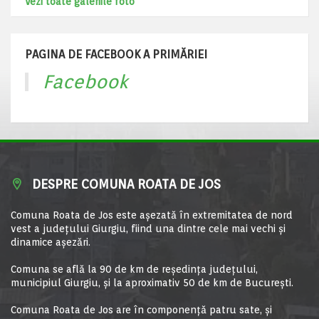
Vezi toate galeriile foto
PAGINA DE FACEBOOK A PRIMĂRIEI
Facebook
DESPRE COMUNA ROATA DE JOS
Comuna Roata de Jos este aşezată în extremitatea de nord
vest a judeţului Giurgiu, fiind una dintre cele mai vechi şi
dinamice aşezări.
Comuna se află la 90 de km de reşedinţa judeţului,
municipiul Giurgiu, şi la aproximativ 50 de km de Bucureşti.
Comuna Roata de Jos are în componență patru sate, și