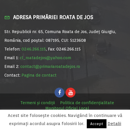
ADRESA PRIMĂRIEI ROATA DE JOS
Str. Republicii nr. 65, Comuna Roata de Jos, Județ Giurgiu,
România, cod poștal: 087195, CUI: 5123608
Telefon:
0246.266.115
, Fax: 0246.266.115
Email 1:
cl_roatadejos@yahoo.com
Email 2:
contact@primariaroatadejos.ro
Contact:
Pagina de contact
Termeni și condiții
Politica de confidențialitate
Monitorul Oficial Local
Acest site foloseşte cookies. Navigând în continuare vă
© Primăria Roata de Jos, 2020. Site realizat de
MediaDigi.ro
exprimaţi acordul asupra folosirii lor.
Detalii
Accept