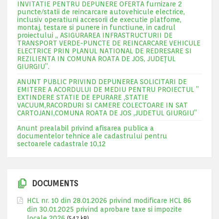
INVITATIE PENTRU DEPUNERE OFERTA furnizare 2
puncte/statii de reincarcare autovehicule electrice,
inclusiv operatiuni accesorii de executie platfome,
montaj, testare si punere in functiune, in cadrul
proiectului „ ASIGURAREA INFRASTRUCTURII DE
TRANSPORT VERDE-PUNCTE DE REINCARCARE VEHICULE
ELECTRICE PRIN PLANUL NATIONAL DE REDRESARE SI
REZILIENTA IN COMUNA ROATA DE JOS, JUDEŢUL
GIURGIU”.
ANUNT PUBLIC PRIVIND DEPUNEREA SOLICITARI DE
EMITERE A ACORDULUI DE MEDIU PENTRU PROIECTUL ”
EXTINDERE STATIE DE EPURARE ,STATIE
VACUUM,RACORDURI SI CAMERE COLECTOARE IN SAT
CARTOJANI,COMUNA ROATA DE JOS ,JUDETUL GIURGIU”
Anunt prealabil privind afisarea publica a
documentelor tehnice ale cadastrului pentru
sectoarele cadastrale 10,12
DOCUMENTS
HCL nr. 10 din 28.01.2026 privind modificare HCL 86
din 30.01.2025 privind aprobare taxe si impozite
locale 2026
(547 kB)