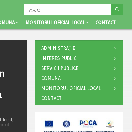
OMUNA
MONITORUL OFICIAL LOCAL
CONTACT
ADMINISTRAȚIE
INTERES PUBLIC
SERVICII PUBLICE
in
COMUNA
MONITORUL OFICIAL LOCAL
a
CONTACT
 local,
entul