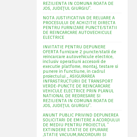
REZILIENTA IN COMUNA ROATA DE
JOS, JUDEŢUL GIURGIU”.
NOTA JUSTIFICATIVA DE RELUARE A
PROCESULUI DE ACHIZITIE DIRECTA
PENTRU FURNIZARE PUNCTE/STATII
DE REINCARCARE AUTOVECHICULE
ELECTRICE
INVITATIE PENTRU DEPUNERE
OFERTA furnizare 2 puncte/statii de
reincarcare autovehicule electrice,
inclusiv operatiuni accesorii de
executie platfome, montaj, testare si
punere in functiune, in cadrul
proiectului „ ASIGURAREA
INFRASTRUCTURII DE TRANSPORT
VERDE-PUNCTE DE REINCARCARE
VEHICULE ELECTRICE PRIN PLANUL
NATIONAL DE REDRESARE SI
REZILIENTA IN COMUNA ROATA DE
JOS, JUDEŢUL GIURGIU”.
ANUNT PUBLIC PRIVIND DEPUNEREA
SOLICITARI DE EMITERE A ACORDULUI
DE MEDIU PENTRU PROIECTUL ”
EXTINDERE STATIE DE EPURARE
,STATIE VACUUM,RACORDURI SI