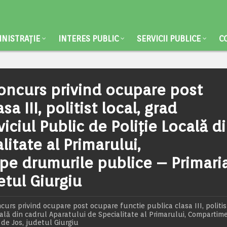
NISTRAȚIE
INTERES PUBLIC
SERVICII PUBLICE
C
oncurs privind ocupare post
a III, politist local, grad
iciul Public de Poliție Locală d
litate al Primarului,
pe drumurile publice – Primari
tul Giurgiu
rs privind ocupare post ocupare functie publica clasa III, politist
ocală din cadrul Aparatului de Specialitate al Primarului, Compartim
de Jos, judetul Giurgiu