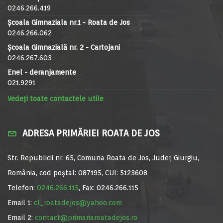
0246.266.419
Școala Gimnaziala nr.1 - Roata de Jos
0246.266.062
Școala Gimnazială nr. 2 - Cartojani
0246.267.603
Enel - deranjamente
021.9291
Vedeți toate contactele utile
ADRESA PRIMĂRIEI ROATA DE JOS
Str. Republicii nr. 65, Comuna Roata de Jos, Județ Giurgiu,
România, cod poștal: 087195, CUI: 5123608
Telefon:
0246.266.115
, Fax: 0246.266.115
Email 1:
cl_roatadejos@yahoo.com
Email 2:
contact@primariaroatadejos.ro