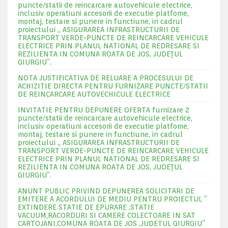
puncte/statii de reincarcare autovehicule electrice,
inclusiv operatiuni accesorii de executie platfome,
montaj, testare si punere in functiune, in cadrul
proiectului „ ASIGURAREA INFRASTRUCTURII DE
TRANSPORT VERDE-PUNCTE DE REINCARCARE VEHICULE
ELECTRICE PRIN PLANUL NATIONAL DE REDRESARE SI
REZILIENTA IN COMUNA ROATA DE JOS, JUDEŢUL
GIURGIU”.
NOTA JUSTIFICATIVA DE RELUARE A PROCESULUI DE
ACHIZITIE DIRECTA PENTRU FURNIZARE PUNCTE/STATII
DE REINCARCARE AUTOVECHICULE ELECTRICE
INVITATIE PENTRU DEPUNERE OFERTA furnizare 2
puncte/statii de reincarcare autovehicule electrice,
inclusiv operatiuni accesorii de executie platfome,
montaj, testare si punere in functiune, in cadrul
proiectului „ ASIGURAREA INFRASTRUCTURII DE
TRANSPORT VERDE-PUNCTE DE REINCARCARE VEHICULE
ELECTRICE PRIN PLANUL NATIONAL DE REDRESARE SI
REZILIENTA IN COMUNA ROATA DE JOS, JUDEŢUL
GIURGIU”.
ANUNT PUBLIC PRIVIND DEPUNEREA SOLICITARI DE
EMITERE A ACORDULUI DE MEDIU PENTRU PROIECTUL ”
EXTINDERE STATIE DE EPURARE ,STATIE
VACUUM,RACORDURI SI CAMERE COLECTOARE IN SAT
CARTOJANI,COMUNA ROATA DE JOS ,JUDETUL GIURGIU”