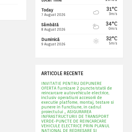
31°C
Today
3m/s
7 August 2026
34°C
Sâmbătă
0m/s
8 August 2026
32°C
Duminică
5m/s
9 August 2026
ARTICOLE RECENTE
INVITATIE PENTRU DEPUNERE
OFERTA furnizare 2 puncte/statii de
reincarcare autovehicule electrice,
inclusiv operatiuni accesorii de
executie platfome, montaj, testare si
punere in functiune, in cadrul
proiectului „ ASIGURAREA
INFRASTRUCTURII DE TRANSPORT
VERDE-PUNCTE DE REINCARCARE
VEHICULE ELECTRICE PRIN PLANUL
NATIONAL DE REDRESARE SI