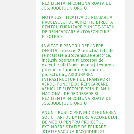
REZILIENTA IN COMUNA ROATA DE
JOS, JUDEŢUL GIURGIU”.
NOTA JUSTIFICATIVA DE RELUARE A
PROCESULUI DE ACHIZITIE DIRECTA
PENTRU FURNIZARE PUNCTE/STATII
DE REINCARCARE AUTOVECHICULE
ELECTRICE
INVITATIE PENTRU DEPUNERE
OFERTA furnizare 2 puncte/statii de
reincarcare autovehicule electrice,
inclusiv operatiuni accesorii de
executie platfome, montaj, testare si
punere in functiune, in cadrul
proiectului „ ASIGURAREA
INFRASTRUCTURII DE TRANSPORT
VERDE-PUNCTE DE REINCARCARE
VEHICULE ELECTRICE PRIN PLANUL
NATIONAL DE REDRESARE SI
REZILIENTA IN COMUNA ROATA DE
JOS, JUDEŢUL GIURGIU”.
ANUNT PUBLIC PRIVIND DEPUNEREA
SOLICITARI DE EMITERE A ACORDULUI
DE MEDIU PENTRU PROIECTUL ”
EXTINDERE STATIE DE EPURARE
,STATIE VACUUM,RACORDURI SI