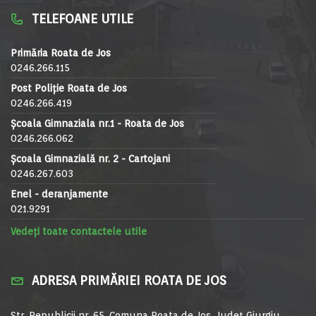
TELEFOANE UTILE
Primăria Roata de Jos
0246.266.115
Post Poliție Roata de Jos
0246.266.419
Școala Gimnaziala nr.1 - Roata de Jos
0246.266.062
Școala Gimnazială nr. 2 - Cartojani
0246.267.603
Enel - deranjamente
021.9291
Vedeți toate contactele utile
ADRESA PRIMĂRIEI ROATA DE JOS
Str. Republicii nr. 65, Comuna Roata de Jos, Județ Giurgiu,