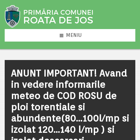
MENIU
ANUNT IMPORTANT! Avand
in vedere informarile
meteo de COD ROSU de
ploi torentiale si
abundente(80…100l/mp si
izolat 120…140 l/mp ) si