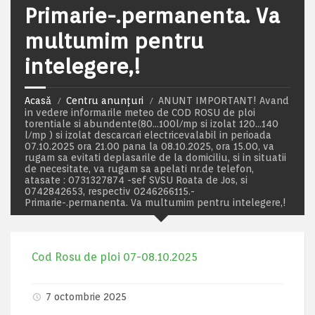
Primarie-.permanenta. Va
multumim pentru
intelegere,!
Acasă
Centru anunțuri
ANUNT IMPORTANT! Avand
in vedere informarile meteo de COD ROSU de ploi
torentiale si abundente(80…100l/mp si izolat 120…140
l/mp ) si izolat descarcari electricevalabil in perioada
07.10.2025 ora 21.00 pana la 08.10.2025, ora 15.00, va
rugam sa evitati deplasarile de la domiciliu, si in situatii
de necesitate, va rugam sa apelati nr.de telefon,
atasate : 0731327874 -sef SVSU Roata de Jos, si
0742842653, respectiv 0246266115.-
Primarie-.permanenta. Va multumim pentru intelegere,!
Cod Rosu de ploi 07-08.10.2025
7 octombrie 2025