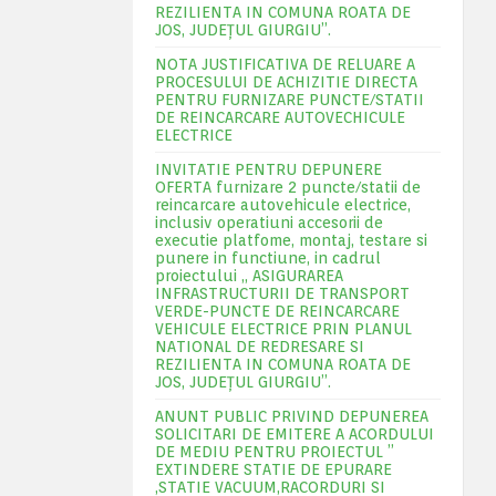
REZILIENTA IN COMUNA ROATA DE
JOS, JUDEŢUL GIURGIU”.
NOTA JUSTIFICATIVA DE RELUARE A
PROCESULUI DE ACHIZITIE DIRECTA
PENTRU FURNIZARE PUNCTE/STATII
DE REINCARCARE AUTOVECHICULE
ELECTRICE
INVITATIE PENTRU DEPUNERE
OFERTA furnizare 2 puncte/statii de
reincarcare autovehicule electrice,
inclusiv operatiuni accesorii de
executie platfome, montaj, testare si
punere in functiune, in cadrul
proiectului „ ASIGURAREA
INFRASTRUCTURII DE TRANSPORT
VERDE-PUNCTE DE REINCARCARE
VEHICULE ELECTRICE PRIN PLANUL
NATIONAL DE REDRESARE SI
REZILIENTA IN COMUNA ROATA DE
JOS, JUDEŢUL GIURGIU”.
ANUNT PUBLIC PRIVIND DEPUNEREA
SOLICITARI DE EMITERE A ACORDULUI
DE MEDIU PENTRU PROIECTUL ”
EXTINDERE STATIE DE EPURARE
,STATIE VACUUM,RACORDURI SI