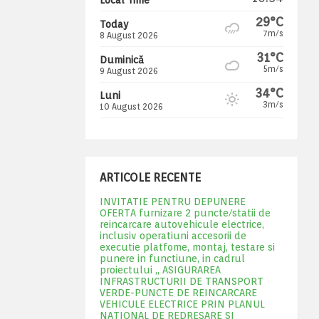
29°C
Today
7m/s
8 August 2026
31°C
Duminică
5m/s
9 August 2026
34°C
Luni
3m/s
10 August 2026
ARTICOLE RECENTE
INVITATIE PENTRU DEPUNERE
OFERTA furnizare 2 puncte/statii de
reincarcare autovehicule electrice,
inclusiv operatiuni accesorii de
executie platfome, montaj, testare si
punere in functiune, in cadrul
proiectului „ ASIGURAREA
INFRASTRUCTURII DE TRANSPORT
VERDE-PUNCTE DE REINCARCARE
VEHICULE ELECTRICE PRIN PLANUL
NATIONAL DE REDRESARE SI