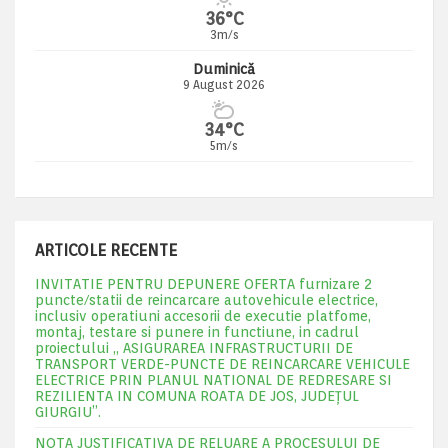
36°C
3m/s
Duminică
9 August 2026
34°C
5m/s
ARTICOLE RECENTE
INVITATIE PENTRU DEPUNERE OFERTA furnizare 2
puncte/statii de reincarcare autovehicule electrice,
inclusiv operatiuni accesorii de executie platfome,
montaj, testare si punere in functiune, in cadrul
proiectului „ ASIGURAREA INFRASTRUCTURII DE
TRANSPORT VERDE-PUNCTE DE REINCARCARE VEHICULE
ELECTRICE PRIN PLANUL NATIONAL DE REDRESARE SI
REZILIENTA IN COMUNA ROATA DE JOS, JUDEŢUL
GIURGIU”.
NOTA JUSTIFICATIVA DE RELUARE A PROCESULUI DE