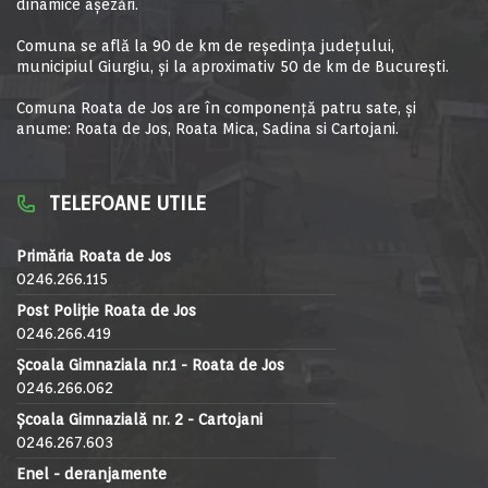
dinamice aşezări.
Comuna se află la 90 de km de reşedinţa judeţului,
municipiul Giurgiu, şi la aproximativ 50 de km de Bucureşti.
Comuna Roata de Jos are în componență patru sate, și
anume: Roata de Jos, Roata Mica, Sadina si Cartojani.
TELEFOANE UTILE
Primăria Roata de Jos
0246.266.115
Post Poliție Roata de Jos
0246.266.419
Școala Gimnaziala nr.1 - Roata de Jos
0246.266.062
Școala Gimnazială nr. 2 - Cartojani
0246.267.603
Enel - deranjamente