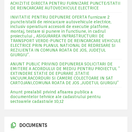
ACHIZITIE DIRECTA PENTRU FURNIZARE PUNCTE/STATII
DE REINCARCARE AUTOVECHICULE ELECTRICE
INVITATIE PENTRU DEPUNERE OFERTA furnizare 2
puncte/statii de reincarcare autovehicule electrice,
inclusiv operatiuni accesorii de executie platfome,
montaj, testare si punere in functiune, in cadrul
proiectului „ ASIGURAREA INFRASTRUCTURII DE
TRANSPORT VERDE-PUNCTE DE REINCARCARE VEHICULE
ELECTRICE PRIN PLANUL NATIONAL DE REDRESARE SI
REZILIENTA IN COMUNA ROATA DE JOS, JUDEŢUL
GIURGIU”.
ANUNT PUBLIC PRIVIND DEPUNEREA SOLICITARI DE
EMITERE A ACORDULUI DE MEDIU PENTRU PROIECTUL ”
EXTINDERE STATIE DE EPURARE ,STATIE
VACUUM,RACORDURI SI CAMERE COLECTOARE IN SAT
CARTOJANI,COMUNA ROATA DE JOS ,JUDETUL GIURGIU”
Anunt prealabil privind afisarea publica a
documentelor tehnice ale cadastrului pentru
sectoarele cadastrale 10,12
DOCUMENTS