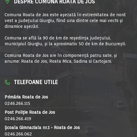
DESPRE COMUNA ROATA DE JOS
Comuna Roata de Jos este aşezată în extremitatea de nord
vest a judeţului Giurgiu, fiind una dintre cele mai vechi şi
dinamice aşezări.
Comuna se află la 90 de km de reşedinţa judeţului,
municipiul Giurgiu, şi la aproximativ 50 de km de Bucureşti.
Comuna Roata de Jos are în componență patru sate, și
anume: Roata de Jos, Roata Mica, Sadina si Cartojani.
TELEFOANE UTILE
Primăria Roata de Jos
0246.266.115
Post Poliție Roata de Jos
0246.266.419
Școala Gimnaziala nr.1 - Roata de Jos
0246.266.062