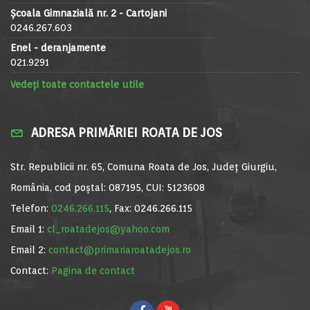
Școala Gimnazială nr. 2 - Cartojani
0246.267.603
Enel - deranjamente
021.9291
Vedeți toate contactele utile
ADRESA PRIMĂRIEI ROATA DE JOS
Str. Republicii nr. 65, Comuna Roata de Jos, Județ Giurgiu,
România, cod poștal: 087195, CUI: 5123608
Telefon:
0246.266.115
, Fax: 0246.266.115
Email 1:
cl_roatadejos@yahoo.com
Email 2:
contact@primariaroatadejos.ro
Contact:
Pagina de contact