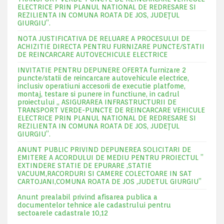
ELECTRICE PRIN PLANUL NATIONAL DE REDRESARE SI
REZILIENTA IN COMUNA ROATA DE JOS, JUDEŢUL
GIURGIU”.
NOTA JUSTIFICATIVA DE RELUARE A PROCESULUI DE
ACHIZITIE DIRECTA PENTRU FURNIZARE PUNCTE/STATII
DE REINCARCARE AUTOVECHICULE ELECTRICE
INVITATIE PENTRU DEPUNERE OFERTA furnizare 2
puncte/statii de reincarcare autovehicule electrice,
inclusiv operatiuni accesorii de executie platfome,
montaj, testare si punere in functiune, in cadrul
proiectului „ ASIGURAREA INFRASTRUCTURII DE
TRANSPORT VERDE-PUNCTE DE REINCARCARE VEHICULE
ELECTRICE PRIN PLANUL NATIONAL DE REDRESARE SI
REZILIENTA IN COMUNA ROATA DE JOS, JUDEŢUL
GIURGIU”.
ANUNT PUBLIC PRIVIND DEPUNEREA SOLICITARI DE
EMITERE A ACORDULUI DE MEDIU PENTRU PROIECTUL ”
EXTINDERE STATIE DE EPURARE ,STATIE
VACUUM,RACORDURI SI CAMERE COLECTOARE IN SAT
CARTOJANI,COMUNA ROATA DE JOS ,JUDETUL GIURGIU”
Anunt prealabil privind afisarea publica a
documentelor tehnice ale cadastrului pentru
sectoarele cadastrale 10,12