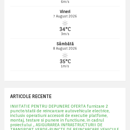
6m/s
Vineri
7 August 2026
34°C
3m/s
Sâmbătă
8 August 2026
35°C
1m/s
ARTICOLE RECENTE
INVITATIE PENTRU DEPUNERE OFERTA furnizare 2
puncte/statii de reincarcare autovehicule electrice,
inclusiv operatiuni accesorii de executie platfome,
montaj, testare si punere in functiune, in cadrul
proiectului „ ASIGURAREA INFRASTRUCTURII DE
TRANSPORT VERDE-PUNCTE DE REINCARCARE VEHICULE