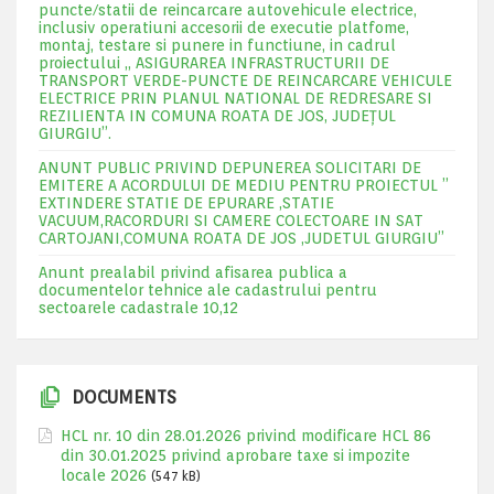
puncte/statii de reincarcare autovehicule electrice,
inclusiv operatiuni accesorii de executie platfome,
montaj, testare si punere in functiune, in cadrul
proiectului „ ASIGURAREA INFRASTRUCTURII DE
TRANSPORT VERDE-PUNCTE DE REINCARCARE VEHICULE
ELECTRICE PRIN PLANUL NATIONAL DE REDRESARE SI
REZILIENTA IN COMUNA ROATA DE JOS, JUDEŢUL
GIURGIU”.
ANUNT PUBLIC PRIVIND DEPUNEREA SOLICITARI DE
EMITERE A ACORDULUI DE MEDIU PENTRU PROIECTUL ”
EXTINDERE STATIE DE EPURARE ,STATIE
VACUUM,RACORDURI SI CAMERE COLECTOARE IN SAT
CARTOJANI,COMUNA ROATA DE JOS ,JUDETUL GIURGIU”
Anunt prealabil privind afisarea publica a
documentelor tehnice ale cadastrului pentru
sectoarele cadastrale 10,12
DOCUMENTS
HCL nr. 10 din 28.01.2026 privind modificare HCL 86
din 30.01.2025 privind aprobare taxe si impozite
locale 2026
(547 kB)