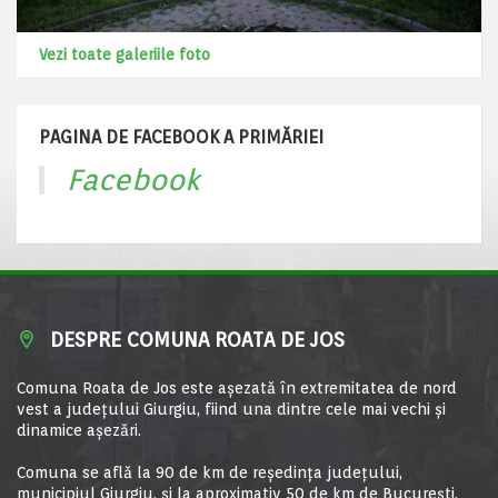
Vezi toate galeriile foto
PAGINA DE FACEBOOK A PRIMĂRIEI
Facebook
DESPRE COMUNA ROATA DE JOS
Comuna Roata de Jos este aşezată în extremitatea de nord
vest a judeţului Giurgiu, fiind una dintre cele mai vechi şi
dinamice aşezări.
Comuna se află la 90 de km de reşedinţa judeţului,
municipiul Giurgiu, şi la aproximativ 50 de km de Bucureşti.