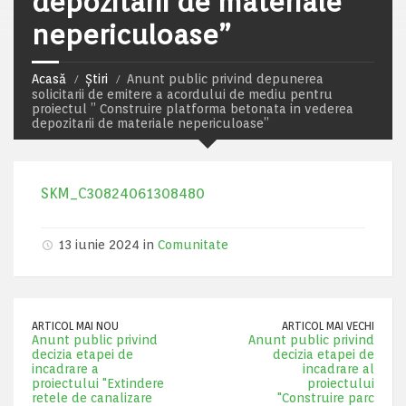
depozitarii de materiale
nepericuloase”
Acasă
Știri
Anunt public privind depunerea
solicitarii de emitere a acordului de mediu pentru
proiectul ” Construire platforma betonata in vederea
depozitarii de materiale nepericuloase”
SKM_C30824061308480
13 iunie 2024 in
Comunitate
ARTICOL MAI NOU
ARTICOL MAI VECHI
Anunt public privind
Anunt public privind
decizia etapei de
decizia etapei de
incadrare a
incadrare al
proiectului "Extindere
proiectului
retele de canalizare
"Construire parc