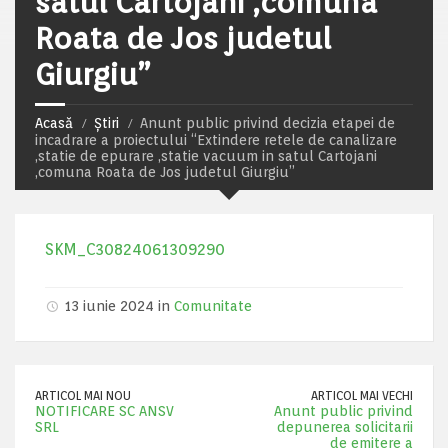
satul Cartojani ,comuna
Roata de Jos judetul
Giurgiu”
Acasă
Știri
Anunt public privind decizia etapei de
incadrare a proiectului “Extindere retele de canalizare
,statie de epurare ,statie vacuum in satul Cartojani
,comuna Roata de Jos judetul Giurgiu”
SKM_C30824061309290
13 iunie 2024 in
Comunitate
ARTICOL MAI NOU
ARTICOL MAI VECHI
NOTIFICARE SC ANSV
Anunt public privind
SRL
depunerea solicitarii
de emitere a