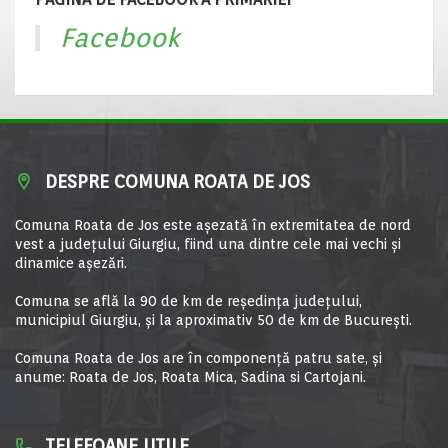
Facebook
DESPRE COMUNA ROATA DE JOS
Comuna Roata de Jos este aşezată în extremitatea de nord
vest a judeţului Giurgiu, fiind una dintre cele mai vechi şi
dinamice aşezări.
Comuna se află la 90 de km de reşedinţa judeţului,
municipiul Giurgiu, şi la aproximativ 50 de km de Bucureşti.
Comuna Roata de Jos are în componență patru sate, și
anume: Roata de Jos, Roata Mica, Sadina si Cartojani.
TELEFOANE UTILE