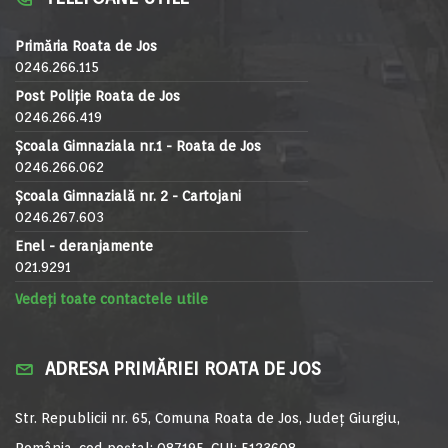
Primăria Roata de Jos
0246.266.115
Post Poliție Roata de Jos
0246.266.419
Școala Gimnaziala nr.1 - Roata de Jos
0246.266.062
Școala Gimnazială nr. 2 - Cartojani
0246.267.603
Enel - deranjamente
021.9291
Vedeți toate contactele utile
ADRESA PRIMĂRIEI ROATA DE JOS
Str. Republicii nr. 65, Comuna Roata de Jos, Județ Giurgiu,
România, cod poștal: 087195, CUI: 5123608