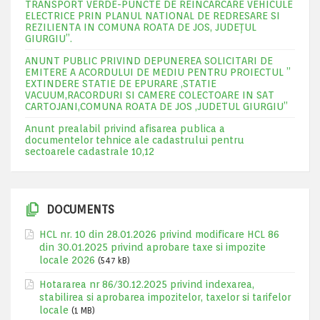
TRANSPORT VERDE-PUNCTE DE REINCARCARE VEHICULE
ELECTRICE PRIN PLANUL NATIONAL DE REDRESARE SI
REZILIENTA IN COMUNA ROATA DE JOS, JUDEŢUL
GIURGIU”.
ANUNT PUBLIC PRIVIND DEPUNEREA SOLICITARI DE
EMITERE A ACORDULUI DE MEDIU PENTRU PROIECTUL ”
EXTINDERE STATIE DE EPURARE ,STATIE
VACUUM,RACORDURI SI CAMERE COLECTOARE IN SAT
CARTOJANI,COMUNA ROATA DE JOS ,JUDETUL GIURGIU”
Anunt prealabil privind afisarea publica a
documentelor tehnice ale cadastrului pentru
sectoarele cadastrale 10,12
DOCUMENTS
HCL nr. 10 din 28.01.2026 privind modificare HCL 86
din 30.01.2025 privind aprobare taxe si impozite
locale 2026
(547 kB)
Hotararea nr 86/30.12.2025 privind indexarea,
stabilirea si aprobarea impozitelor, taxelor si tarifelor
locale
(1 MB)