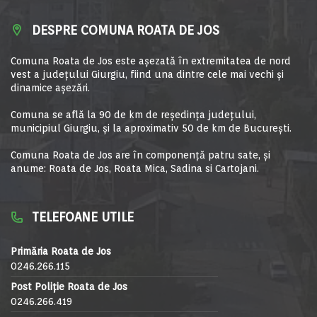
DESPRE COMUNA ROATA DE JOS
Comuna Roata de Jos este aşezată în extremitatea de nord
vest a judeţului Giurgiu, fiind una dintre cele mai vechi şi
dinamice aşezări.
Comuna se află la 90 de km de reşedinţa judeţului,
municipiul Giurgiu, şi la aproximativ 50 de km de Bucureşti.
Comuna Roata de Jos are în componență patru sate, și
anume: Roata de Jos, Roata Mica, Sadina si Cartojani.
TELEFOANE UTILE
Primăria Roata de Jos
0246.266.115
Post Poliție Roata de Jos
0246.266.419