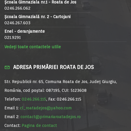
Școala Gimnaziala nr.1 - Roata de Jos
0246.266.062
Școala Gimnazială nr. 2 - Cartojani
0246.267.603
Enel - deranjamente
021.9291
Vedeți toate contactele utile
ADRESA PRIMĂRIEI ROATA DE JOS
Str. Republicii nr. 65, Comuna Roata de Jos, Județ Giurgiu,
România, cod poștal: 087195, CUI: 5123608
Telefon:
0246.266.115
, Fax: 0246.266.115
Email 1:
cl_roatadejos@yahoo.com
Email 2:
contact@primariaroatadejos.ro
Contact:
Pagina de contact