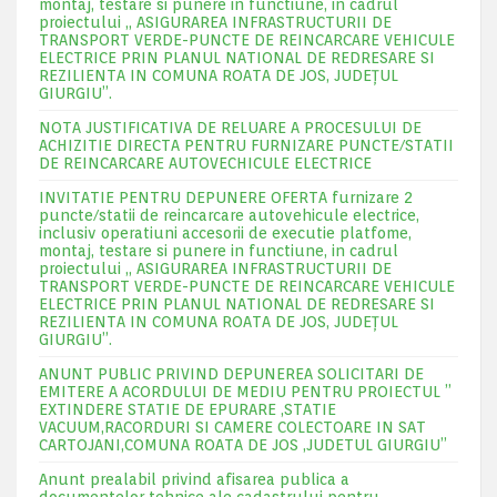
montaj, testare si punere in functiune, in cadrul
proiectului „ ASIGURAREA INFRASTRUCTURII DE
TRANSPORT VERDE-PUNCTE DE REINCARCARE VEHICULE
ELECTRICE PRIN PLANUL NATIONAL DE REDRESARE SI
REZILIENTA IN COMUNA ROATA DE JOS, JUDEŢUL
GIURGIU”.
NOTA JUSTIFICATIVA DE RELUARE A PROCESULUI DE
ACHIZITIE DIRECTA PENTRU FURNIZARE PUNCTE/STATII
DE REINCARCARE AUTOVECHICULE ELECTRICE
INVITATIE PENTRU DEPUNERE OFERTA furnizare 2
puncte/statii de reincarcare autovehicule electrice,
inclusiv operatiuni accesorii de executie platfome,
montaj, testare si punere in functiune, in cadrul
proiectului „ ASIGURAREA INFRASTRUCTURII DE
TRANSPORT VERDE-PUNCTE DE REINCARCARE VEHICULE
ELECTRICE PRIN PLANUL NATIONAL DE REDRESARE SI
REZILIENTA IN COMUNA ROATA DE JOS, JUDEŢUL
GIURGIU”.
ANUNT PUBLIC PRIVIND DEPUNEREA SOLICITARI DE
EMITERE A ACORDULUI DE MEDIU PENTRU PROIECTUL ”
EXTINDERE STATIE DE EPURARE ,STATIE
VACUUM,RACORDURI SI CAMERE COLECTOARE IN SAT
CARTOJANI,COMUNA ROATA DE JOS ,JUDETUL GIURGIU”
Anunt prealabil privind afisarea publica a