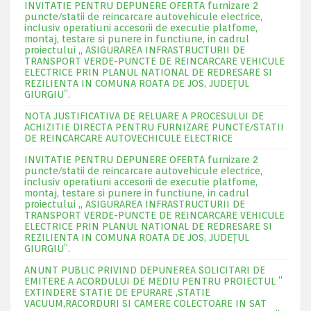
INVITATIE PENTRU DEPUNERE OFERTA furnizare 2
puncte/statii de reincarcare autovehicule electrice,
inclusiv operatiuni accesorii de executie platfome,
montaj, testare si punere in functiune, in cadrul
proiectului „ ASIGURAREA INFRASTRUCTURII DE
TRANSPORT VERDE-PUNCTE DE REINCARCARE VEHICULE
ELECTRICE PRIN PLANUL NATIONAL DE REDRESARE SI
REZILIENTA IN COMUNA ROATA DE JOS, JUDEŢUL
GIURGIU”.
NOTA JUSTIFICATIVA DE RELUARE A PROCESULUI DE
ACHIZITIE DIRECTA PENTRU FURNIZARE PUNCTE/STATII
DE REINCARCARE AUTOVECHICULE ELECTRICE
INVITATIE PENTRU DEPUNERE OFERTA furnizare 2
puncte/statii de reincarcare autovehicule electrice,
inclusiv operatiuni accesorii de executie platfome,
montaj, testare si punere in functiune, in cadrul
proiectului „ ASIGURAREA INFRASTRUCTURII DE
TRANSPORT VERDE-PUNCTE DE REINCARCARE VEHICULE
ELECTRICE PRIN PLANUL NATIONAL DE REDRESARE SI
REZILIENTA IN COMUNA ROATA DE JOS, JUDEŢUL
GIURGIU”.
ANUNT PUBLIC PRIVIND DEPUNEREA SOLICITARI DE
EMITERE A ACORDULUI DE MEDIU PENTRU PROIECTUL ”
EXTINDERE STATIE DE EPURARE ,STATIE
VACUUM,RACORDURI SI CAMERE COLECTOARE IN SAT