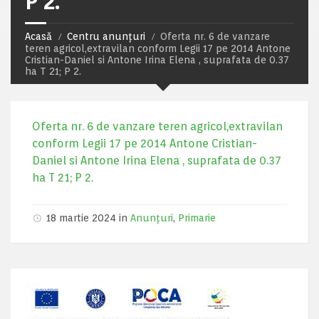
P 2.
Acasă
Centru anunțuri
Oferta nr. 6 de vanzare
teren agricol,extravilan conform Legii 17 pe 2014 Antone
Cristian-Daniel si Antone Irina Elena , suprafata de 0.37
ha T 21; P 2.
Oferta nr. 6 de vanzare teren agricol,extravilan
conform Legii 17 pe 2014 Antone Cristian-
Daniel si Antone Irina Elena , suprafata de 0.37
ha T 21; P 2.
18 martie 2024 in
Anunțuri
,
Primarie