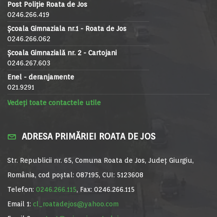
Post Poliție Roata de Jos
0246.266.419
Școala Gimnaziala nr.1 - Roata de Jos
0246.266.062
Școala Gimnazială nr. 2 - Cartojani
0246.267.603
Enel - deranjamente
021.9291
Vedeți toate contactele utile
ADRESA PRIMĂRIEI ROATA DE JOS
Str. Republicii nr. 65, Comuna Roata de Jos, Județ Giurgiu,
România, cod poștal: 087195, CUI: 5123608
Telefon:
0246.266.115
, Fax: 0246.266.115
Email 1:
cl_roatadejos@yahoo.com