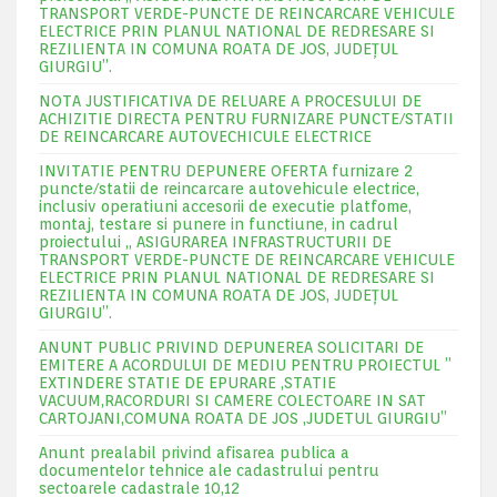
TRANSPORT VERDE-PUNCTE DE REINCARCARE VEHICULE
ELECTRICE PRIN PLANUL NATIONAL DE REDRESARE SI
REZILIENTA IN COMUNA ROATA DE JOS, JUDEŢUL
GIURGIU”.
NOTA JUSTIFICATIVA DE RELUARE A PROCESULUI DE
ACHIZITIE DIRECTA PENTRU FURNIZARE PUNCTE/STATII
DE REINCARCARE AUTOVECHICULE ELECTRICE
INVITATIE PENTRU DEPUNERE OFERTA furnizare 2
puncte/statii de reincarcare autovehicule electrice,
inclusiv operatiuni accesorii de executie platfome,
montaj, testare si punere in functiune, in cadrul
proiectului „ ASIGURAREA INFRASTRUCTURII DE
TRANSPORT VERDE-PUNCTE DE REINCARCARE VEHICULE
ELECTRICE PRIN PLANUL NATIONAL DE REDRESARE SI
REZILIENTA IN COMUNA ROATA DE JOS, JUDEŢUL
GIURGIU”.
ANUNT PUBLIC PRIVIND DEPUNEREA SOLICITARI DE
EMITERE A ACORDULUI DE MEDIU PENTRU PROIECTUL ”
EXTINDERE STATIE DE EPURARE ,STATIE
VACUUM,RACORDURI SI CAMERE COLECTOARE IN SAT
CARTOJANI,COMUNA ROATA DE JOS ,JUDETUL GIURGIU”
Anunt prealabil privind afisarea publica a
documentelor tehnice ale cadastrului pentru
sectoarele cadastrale 10,12