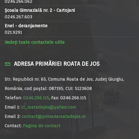
0246.266.062
Școala Gimnazială nr. 2 - Cartojani
0246.267.603
Enel - deranjamente
021.9291
Vedeți toate contactele utile
ADRESA PRIMĂRIEI ROATA DE JOS
Str. Republicii nr. 65, Comuna Roata de Jos, Județ Giurgiu,
România, cod poștal: 087195, CUI: 5123608
Telefon:
0246.266.115
, Fax: 0246.266.115
Email 1:
cl_roatadejos@yahoo.com
Email 2:
contact@primariaroatadejos.ro
Contact:
Pagina de contact