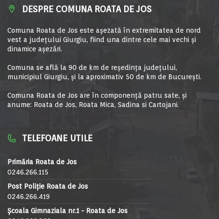
DESPRE COMUNA ROATA DE JOS
Comuna Roata de Jos este aşezată în extremitatea de nord
vest a judeţului Giurgiu, fiind una dintre cele mai vechi şi
dinamice aşezări.
Comuna se află la 90 de km de reşedinţa judeţului,
municipiul Giurgiu, şi la aproximativ 50 de km de Bucureşti.
Comuna Roata de Jos are în componență patru sate, și
anume: Roata de Jos, Roata Mica, Sadina si Cartojani.
TELEFOANE UTILE
Primăria Roata de Jos
0246.266.115
Post Poliție Roata de Jos
0246.266.419
Școala Gimnaziala nr.1 - Roata de Jos