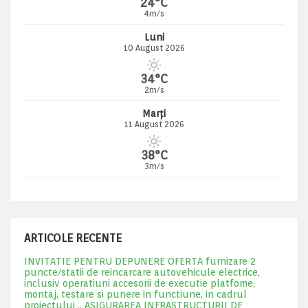
24°C
4m/s
Luni
10 August 2026
34°C
2m/s
Marți
11 August 2026
38°C
3m/s
ARTICOLE RECENTE
INVITATIE PENTRU DEPUNERE OFERTA furnizare 2
puncte/statii de reincarcare autovehicule electrice,
inclusiv operatiuni accesorii de executie platfome,
montaj, testare si punere in functiune, in cadrul
proiectului „ ASIGURAREA INFRASTRUCTURII DE