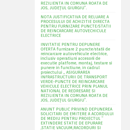
REZILIENTA IN COMUNA ROATA DE
JOS, JUDEŢUL GIURGIU”.
NOTA JUSTIFICATIVA DE RELUARE A
PROCESULUI DE ACHIZITIE DIRECTA
PENTRU FURNIZARE PUNCTE/STATII
DE REINCARCARE AUTOVECHICULE
ELECTRICE
INVITATIE PENTRU DEPUNERE
OFERTA furnizare 2 puncte/statii de
reincarcare autovehicule electrice,
inclusiv operatiuni accesorii de
executie platfome, montaj, testare si
punere in functiune, in cadrul
proiectului „ ASIGURAREA
INFRASTRUCTURII DE TRANSPORT
VERDE-PUNCTE DE REINCARCARE
VEHICULE ELECTRICE PRIN PLANUL
NATIONAL DE REDRESARE SI
REZILIENTA IN COMUNA ROATA DE
JOS, JUDEŢUL GIURGIU”.
ANUNT PUBLIC PRIVIND DEPUNEREA
SOLICITARI DE EMITERE A ACORDULUI
DE MEDIU PENTRU PROIECTUL ”
EXTINDERE STATIE DE EPURARE
,STATIE VACUUM,RACORDURI SI