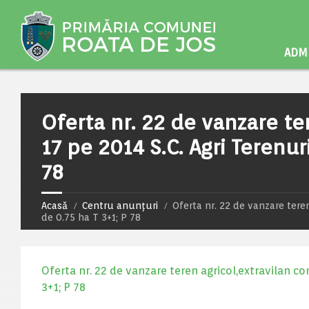
ADMI
Oferta nr. 22 de vanzare te
17 pe 2014 S.C. Agri Terenuri
78
Acasă
Centru anunțuri
Oferta nr. 22 de vanzare teren
de 0.75 ha T 3+1; P 78
Oferta nr. 22 de vanzare teren agricol,extravilan con
3+1; P 78