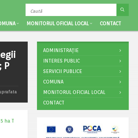
OMUNA
MONITORUL OFICIAL LOCAL
CONTACT
ADMINISTRAȚIE
egii
INTERES PUBLIC
; P
SERVICII PUBLICE
COMUNA
suprafata
MONITORUL OFICIAL LOCAL
CONTACT
75 ha T