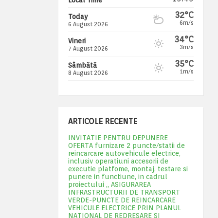
32°C
Today
6m/s
6 August 2026
34°C
Vineri
3m/s
7 August 2026
35°C
Sâmbătă
1m/s
8 August 2026
ARTICOLE RECENTE
INVITATIE PENTRU DEPUNERE
OFERTA furnizare 2 puncte/statii de
reincarcare autovehicule electrice,
inclusiv operatiuni accesorii de
executie platfome, montaj, testare si
punere in functiune, in cadrul
proiectului „ ASIGURAREA
INFRASTRUCTURII DE TRANSPORT
VERDE-PUNCTE DE REINCARCARE
VEHICULE ELECTRICE PRIN PLANUL
NATIONAL DE REDRESARE SI