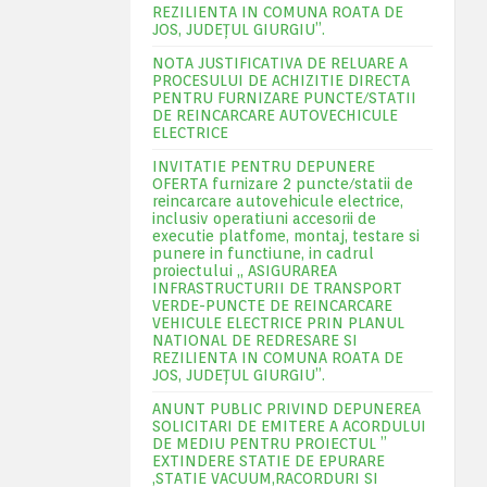
REZILIENTA IN COMUNA ROATA DE
JOS, JUDEŢUL GIURGIU”.
NOTA JUSTIFICATIVA DE RELUARE A
PROCESULUI DE ACHIZITIE DIRECTA
PENTRU FURNIZARE PUNCTE/STATII
DE REINCARCARE AUTOVECHICULE
ELECTRICE
INVITATIE PENTRU DEPUNERE
OFERTA furnizare 2 puncte/statii de
reincarcare autovehicule electrice,
inclusiv operatiuni accesorii de
executie platfome, montaj, testare si
punere in functiune, in cadrul
proiectului „ ASIGURAREA
INFRASTRUCTURII DE TRANSPORT
VERDE-PUNCTE DE REINCARCARE
VEHICULE ELECTRICE PRIN PLANUL
NATIONAL DE REDRESARE SI
REZILIENTA IN COMUNA ROATA DE
JOS, JUDEŢUL GIURGIU”.
ANUNT PUBLIC PRIVIND DEPUNEREA
SOLICITARI DE EMITERE A ACORDULUI
DE MEDIU PENTRU PROIECTUL ”
EXTINDERE STATIE DE EPURARE
,STATIE VACUUM,RACORDURI SI