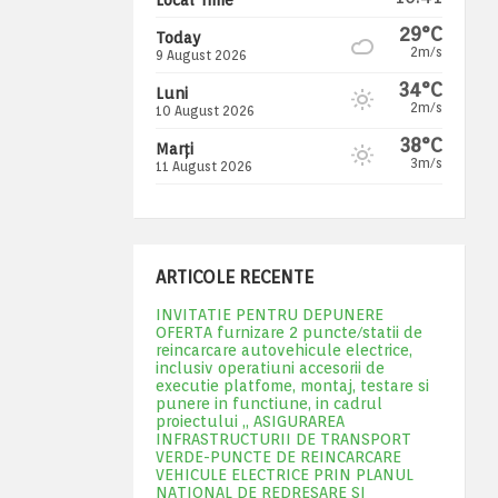
29°C
Today
2m/s
9 August 2026
34°C
Luni
2m/s
10 August 2026
38°C
Marți
3m/s
11 August 2026
ARTICOLE RECENTE
INVITATIE PENTRU DEPUNERE
OFERTA furnizare 2 puncte/statii de
reincarcare autovehicule electrice,
inclusiv operatiuni accesorii de
executie platfome, montaj, testare si
punere in functiune, in cadrul
proiectului „ ASIGURAREA
INFRASTRUCTURII DE TRANSPORT
VERDE-PUNCTE DE REINCARCARE
VEHICULE ELECTRICE PRIN PLANUL
NATIONAL DE REDRESARE SI