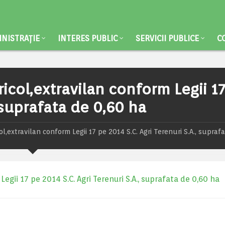
NISTRAȚIE
INTERES PUBLIC
SERVICII PUBLICE
C
icol,extravilan conform Legii 1
, suprafata de 0,60 ha
l,extravilan conform Legii 17 pe 2014 S.C. Agri Terenuri S.A., supraf
gii 17 pe 2014 S.C. Agri Terenuri S.A., suprafata de 0,60 ha