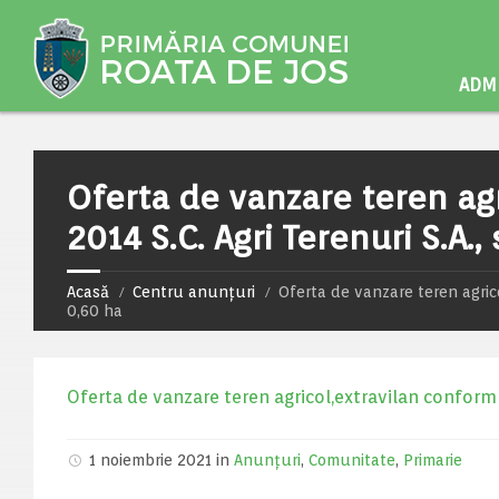
ADMI
Oferta de vanzare teren agr
2014 S.C. Agri Terenuri S.A.
Acasă
Centru anunțuri
Oferta de vanzare teren agrico
0,60 ha
Oferta de vanzare teren agricol,extravilan conform Le
1 noiembrie 2021 in
Anunțuri
,
Comunitate
,
Primarie