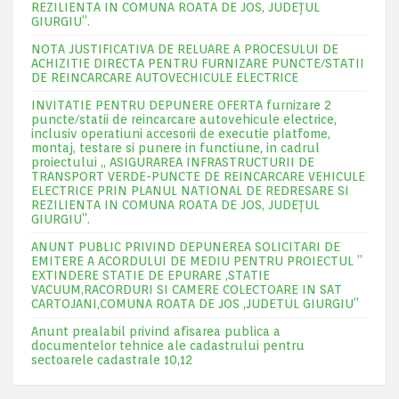
REZILIENTA IN COMUNA ROATA DE JOS, JUDEŢUL
GIURGIU”.
NOTA JUSTIFICATIVA DE RELUARE A PROCESULUI DE
ACHIZITIE DIRECTA PENTRU FURNIZARE PUNCTE/STATII
DE REINCARCARE AUTOVECHICULE ELECTRICE
INVITATIE PENTRU DEPUNERE OFERTA furnizare 2
puncte/statii de reincarcare autovehicule electrice,
inclusiv operatiuni accesorii de executie platfome,
montaj, testare si punere in functiune, in cadrul
proiectului „ ASIGURAREA INFRASTRUCTURII DE
TRANSPORT VERDE-PUNCTE DE REINCARCARE VEHICULE
ELECTRICE PRIN PLANUL NATIONAL DE REDRESARE SI
REZILIENTA IN COMUNA ROATA DE JOS, JUDEŢUL
GIURGIU”.
ANUNT PUBLIC PRIVIND DEPUNEREA SOLICITARI DE
EMITERE A ACORDULUI DE MEDIU PENTRU PROIECTUL ”
EXTINDERE STATIE DE EPURARE ,STATIE
VACUUM,RACORDURI SI CAMERE COLECTOARE IN SAT
CARTOJANI,COMUNA ROATA DE JOS ,JUDETUL GIURGIU”
Anunt prealabil privind afisarea publica a
documentelor tehnice ale cadastrului pentru
sectoarele cadastrale 10,12