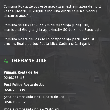
Comuna Roata de Jos este aşezată în extremitatea de nord
vest a judeţului Giurgiu, fiind una dintre cele mai vechi şi
dinamice aşezări.
Comuna se află la 90 de km de reşedinţa judeţului,
municipiul Giurgiu, şi la aproximativ 50 de km de Bucureşti.
Comuna Roata de Jos are în componență patru sate, și
anume: Roata de Jos, Roata Mica, Sadina si Cartojani.
TELEFOANE UTILE
Primăria Roata de Jos
0246.266.115
Post Poliție Roata de Jos
0246.266.419
Școala Gimnaziala nr.1 - Roata de Jos
0246.266.062
Școala Gimnazială nr. 2 - Cartojani