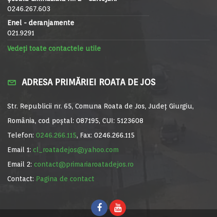
0246.267.603
Enel - deranjamente
021.9291
Vedeți toate contactele utile
ADRESA PRIMĂRIEI ROATA DE JOS
Str. Republicii nr. 65, Comuna Roata de Jos, Județ Giurgiu,
România, cod poștal: 087195, CUI: 5123608
Telefon:
0246.266.115
, Fax: 0246.266.115
Email 1:
cl_roatadejos@yahoo.com
Email 2:
contact@primariaroatadejos.ro
Contact:
Pagina de contact