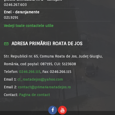
0246.267.603
Enel - deranjamente
021.9291
Vedeți toate contactele utile
ADRESA PRIMĂRIEI ROATA DE JOS
Str. Republicii nr. 65, Comuna Roata de Jos, Județ Giurgiu,
România, cod poștal: 087195, CUI: 5123608
Telefon:
0246.266.115
, Fax: 0246.266.115
Email 1:
cl_roatadejos@yahoo.com
Email 2:
contact@primariaroatadejos.ro
Contact:
Pagina de contact