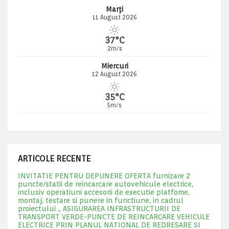
Marți
11 August 2026
37°C
2m/s
Miercuri
12 August 2026
35°C
5m/s
ARTICOLE RECENTE
INVITATIE PENTRU DEPUNERE OFERTA furnizare 2
puncte/statii de reincarcare autovehicule electrice,
inclusiv operatiuni accesorii de executie platfome,
montaj, testare si punere in functiune, in cadrul
proiectului „ ASIGURAREA INFRASTRUCTURII DE
TRANSPORT VERDE-PUNCTE DE REINCARCARE VEHICULE
ELECTRICE PRIN PLANUL NATIONAL DE REDRESARE SI