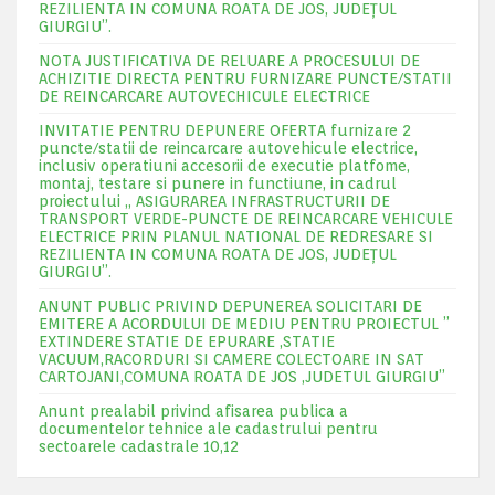
REZILIENTA IN COMUNA ROATA DE JOS, JUDEŢUL
GIURGIU”.
NOTA JUSTIFICATIVA DE RELUARE A PROCESULUI DE
ACHIZITIE DIRECTA PENTRU FURNIZARE PUNCTE/STATII
DE REINCARCARE AUTOVECHICULE ELECTRICE
INVITATIE PENTRU DEPUNERE OFERTA furnizare 2
puncte/statii de reincarcare autovehicule electrice,
inclusiv operatiuni accesorii de executie platfome,
montaj, testare si punere in functiune, in cadrul
proiectului „ ASIGURAREA INFRASTRUCTURII DE
TRANSPORT VERDE-PUNCTE DE REINCARCARE VEHICULE
ELECTRICE PRIN PLANUL NATIONAL DE REDRESARE SI
REZILIENTA IN COMUNA ROATA DE JOS, JUDEŢUL
GIURGIU”.
ANUNT PUBLIC PRIVIND DEPUNEREA SOLICITARI DE
EMITERE A ACORDULUI DE MEDIU PENTRU PROIECTUL ”
EXTINDERE STATIE DE EPURARE ,STATIE
VACUUM,RACORDURI SI CAMERE COLECTOARE IN SAT
CARTOJANI,COMUNA ROATA DE JOS ,JUDETUL GIURGIU”
Anunt prealabil privind afisarea publica a
documentelor tehnice ale cadastrului pentru
sectoarele cadastrale 10,12