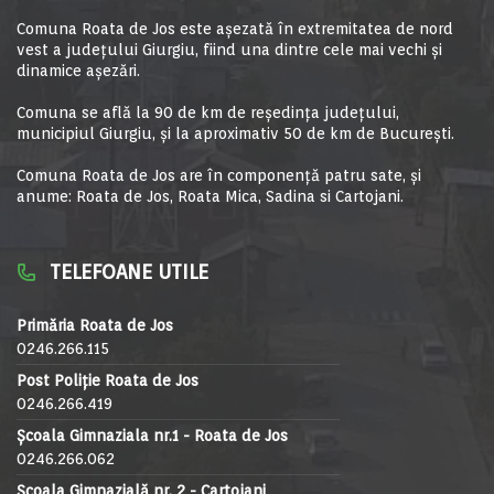
Comuna Roata de Jos este aşezată în extremitatea de nord
vest a judeţului Giurgiu, fiind una dintre cele mai vechi şi
dinamice aşezări.
Comuna se află la 90 de km de reşedinţa judeţului,
municipiul Giurgiu, şi la aproximativ 50 de km de Bucureşti.
Comuna Roata de Jos are în componență patru sate, și
anume: Roata de Jos, Roata Mica, Sadina si Cartojani.
TELEFOANE UTILE
Primăria Roata de Jos
0246.266.115
Post Poliție Roata de Jos
0246.266.419
Școala Gimnaziala nr.1 - Roata de Jos
0246.266.062
Școala Gimnazială nr. 2 - Cartojani