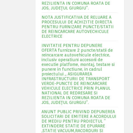
REZILIENTA IN COMUNA ROATA DE
JOS, JUDEŢUL GIURGIU”.
NOTA JUSTIFICATIVA DE RELUARE A
PROCESULUI DE ACHIZITIE DIRECTA
PENTRU FURNIZARE PUNCTE/STATII
DE REINCARCARE AUTOVECHICULE
ELECTRICE
INVITATIE PENTRU DEPUNERE
OFERTA furnizare 2 puncte/statii de
reincarcare autovehicule electrice,
inclusiv operatiuni accesorii de
executie platfome, montaj, testare si
punere in functiune, in cadrul
proiectului „ ASIGURAREA
INFRASTRUCTURII DE TRANSPORT
VERDE-PUNCTE DE REINCARCARE
VEHICULE ELECTRICE PRIN PLANUL
NATIONAL DE REDRESARE SI
REZILIENTA IN COMUNA ROATA DE
JOS, JUDEŢUL GIURGIU”.
ANUNT PUBLIC PRIVIND DEPUNEREA
SOLICITARI DE EMITERE A ACORDULUI
DE MEDIU PENTRU PROIECTUL ”
EXTINDERE STATIE DE EPURARE
,STATIE VACUUM,RACORDURI SI