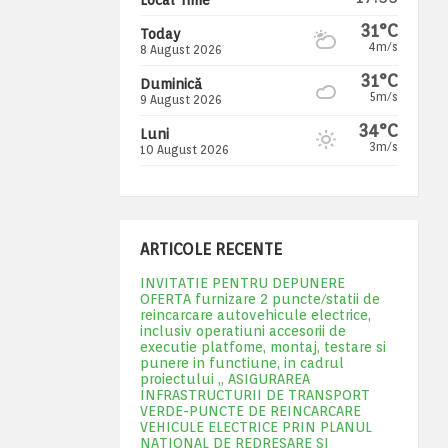
31°C
Today
4m/s
8 August 2026
31°C
Duminică
5m/s
9 August 2026
34°C
Luni
3m/s
10 August 2026
ARTICOLE RECENTE
INVITATIE PENTRU DEPUNERE
OFERTA furnizare 2 puncte/statii de
reincarcare autovehicule electrice,
inclusiv operatiuni accesorii de
executie platfome, montaj, testare si
punere in functiune, in cadrul
proiectului „ ASIGURAREA
INFRASTRUCTURII DE TRANSPORT
VERDE-PUNCTE DE REINCARCARE
VEHICULE ELECTRICE PRIN PLANUL
NATIONAL DE REDRESARE SI