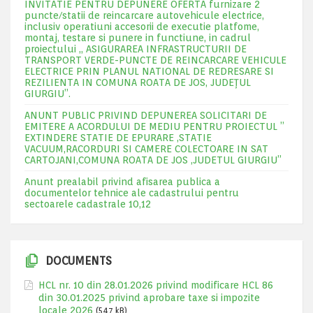
INVITATIE PENTRU DEPUNERE OFERTA furnizare 2
puncte/statii de reincarcare autovehicule electrice,
inclusiv operatiuni accesorii de executie platfome,
montaj, testare si punere in functiune, in cadrul
proiectului „ ASIGURAREA INFRASTRUCTURII DE
TRANSPORT VERDE-PUNCTE DE REINCARCARE VEHICULE
ELECTRICE PRIN PLANUL NATIONAL DE REDRESARE SI
REZILIENTA IN COMUNA ROATA DE JOS, JUDEŢUL
GIURGIU”.
ANUNT PUBLIC PRIVIND DEPUNEREA SOLICITARI DE
EMITERE A ACORDULUI DE MEDIU PENTRU PROIECTUL ”
EXTINDERE STATIE DE EPURARE ,STATIE
VACUUM,RACORDURI SI CAMERE COLECTOARE IN SAT
CARTOJANI,COMUNA ROATA DE JOS ,JUDETUL GIURGIU”
Anunt prealabil privind afisarea publica a
documentelor tehnice ale cadastrului pentru
sectoarele cadastrale 10,12
DOCUMENTS
HCL nr. 10 din 28.01.2026 privind modificare HCL 86
din 30.01.2025 privind aprobare taxe si impozite
locale 2026
(547 kB)