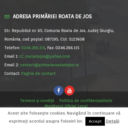
ADRESA PRIMĂRIEI ROATA DE JOS
Str. Republicii nr. 65, Comuna Roata de Jos, Județ Giurgiu,
România, cod poștal: 087195, CUI: 5123608
Telefon:
0246.266.115
, Fax: 0246.266.115
Email 1:
cl_roatadejos@yahoo.com
Email 2:
contact@primariaroatadejos.ro
Contact:
Pagina de contact
Termeni și condiții
Politica de confidențialitate
Monitorul Oficial Local
Acest site foloseşte cookies. Navigând în continuare vă
© Primăria Roata de Jos, 2020. Site realizat de
MediaDigi.ro
exprimaţi acordul asupra folosirii lor.
Detalii
Accept