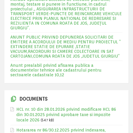
montaj, testare si punere in functiune, in cadrul
proiectului „ ASIGURAREA INFRASTRUCTURII DE
TRANSPORT VERDE-PUNCTE DE REINCARCARE VEHICULE
ELECTRICE PRIN PLANUL NATIONAL DE REDRESARE SI
REZILIENTA IN COMUNA ROATA DE JOS, JUDEŢUL
GIURGIU”.
ANUNT PUBLIC PRIVIND DEPUNEREA SOLICITARI DE
EMITERE A ACORDULUI DE MEDIU PENTRU PROIECTUL ”
EXTINDERE STATIE DE EPURARE ,STATIE
VACUUM,RACORDURI SI CAMERE COLECTOARE IN SAT
CARTOJANI,COMUNA ROATA DE JOS ,JUDETUL GIURGIU”
Anunt prealabil privind afisarea publica a
documentelor tehnice ale cadastrului pentru
sectoarele cadastrale 10,12
DOCUMENTS
HCL nr. 10 din 28.01.2026 privind modificare HCL 86
din 30.01.2025 privind aprobare taxe si impozite
locale 2026
(547 kB)
Hotararea nr 86/30.12.2025 privind indexarea,