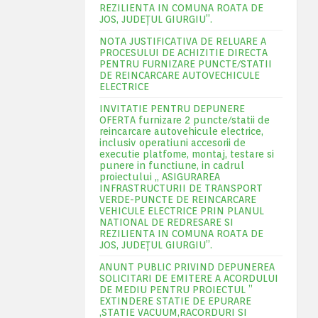
REZILIENTA IN COMUNA ROATA DE
JOS, JUDEŢUL GIURGIU”.
NOTA JUSTIFICATIVA DE RELUARE A
PROCESULUI DE ACHIZITIE DIRECTA
PENTRU FURNIZARE PUNCTE/STATII
DE REINCARCARE AUTOVECHICULE
ELECTRICE
INVITATIE PENTRU DEPUNERE
OFERTA furnizare 2 puncte/statii de
reincarcare autovehicule electrice,
inclusiv operatiuni accesorii de
executie platfome, montaj, testare si
punere in functiune, in cadrul
proiectului „ ASIGURAREA
INFRASTRUCTURII DE TRANSPORT
VERDE-PUNCTE DE REINCARCARE
VEHICULE ELECTRICE PRIN PLANUL
NATIONAL DE REDRESARE SI
REZILIENTA IN COMUNA ROATA DE
JOS, JUDEŢUL GIURGIU”.
ANUNT PUBLIC PRIVIND DEPUNEREA
SOLICITARI DE EMITERE A ACORDULUI
DE MEDIU PENTRU PROIECTUL ”
EXTINDERE STATIE DE EPURARE
,STATIE VACUUM,RACORDURI SI