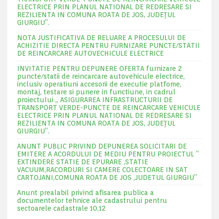
ELECTRICE PRIN PLANUL NATIONAL DE REDRESARE SI
REZILIENTA IN COMUNA ROATA DE JOS, JUDEŢUL
GIURGIU”.
NOTA JUSTIFICATIVA DE RELUARE A PROCESULUI DE
ACHIZITIE DIRECTA PENTRU FURNIZARE PUNCTE/STATII
DE REINCARCARE AUTOVECHICULE ELECTRICE
INVITATIE PENTRU DEPUNERE OFERTA furnizare 2
puncte/statii de reincarcare autovehicule electrice,
inclusiv operatiuni accesorii de executie platfome,
montaj, testare si punere in functiune, in cadrul
proiectului „ ASIGURAREA INFRASTRUCTURII DE
TRANSPORT VERDE-PUNCTE DE REINCARCARE VEHICULE
ELECTRICE PRIN PLANUL NATIONAL DE REDRESARE SI
REZILIENTA IN COMUNA ROATA DE JOS, JUDEŢUL
GIURGIU”.
ANUNT PUBLIC PRIVIND DEPUNEREA SOLICITARI DE
EMITERE A ACORDULUI DE MEDIU PENTRU PROIECTUL ”
EXTINDERE STATIE DE EPURARE ,STATIE
VACUUM,RACORDURI SI CAMERE COLECTOARE IN SAT
CARTOJANI,COMUNA ROATA DE JOS ,JUDETUL GIURGIU”
Anunt prealabil privind afisarea publica a
documentelor tehnice ale cadastrului pentru
sectoarele cadastrale 10,12