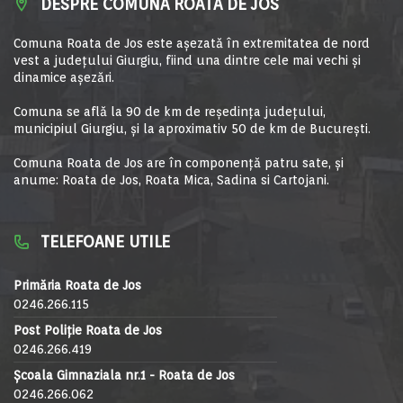
DESPRE COMUNA ROATA DE JOS
Comuna Roata de Jos este aşezată în extremitatea de nord
vest a judeţului Giurgiu, fiind una dintre cele mai vechi şi
dinamice aşezări.
Comuna se află la 90 de km de reşedinţa judeţului,
municipiul Giurgiu, şi la aproximativ 50 de km de Bucureşti.
Comuna Roata de Jos are în componență patru sate, și
anume: Roata de Jos, Roata Mica, Sadina si Cartojani.
TELEFOANE UTILE
Primăria Roata de Jos
0246.266.115
Post Poliție Roata de Jos
0246.266.419
Școala Gimnaziala nr.1 - Roata de Jos
0246.266.062