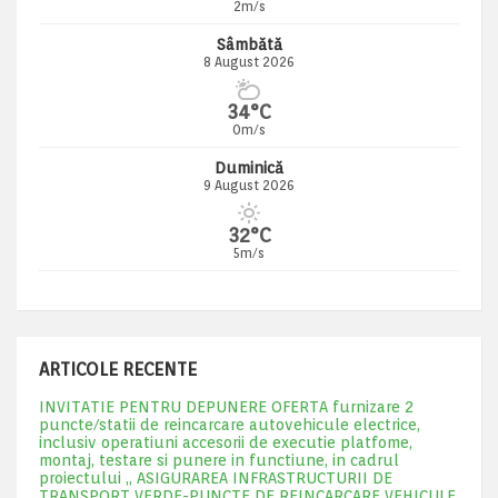
2m/s
Sâmbătă
8 August 2026
34°C
0m/s
Duminică
9 August 2026
32°C
5m/s
ARTICOLE RECENTE
INVITATIE PENTRU DEPUNERE OFERTA furnizare 2
puncte/statii de reincarcare autovehicule electrice,
inclusiv operatiuni accesorii de executie platfome,
montaj, testare si punere in functiune, in cadrul
proiectului „ ASIGURAREA INFRASTRUCTURII DE
TRANSPORT VERDE-PUNCTE DE REINCARCARE VEHICULE