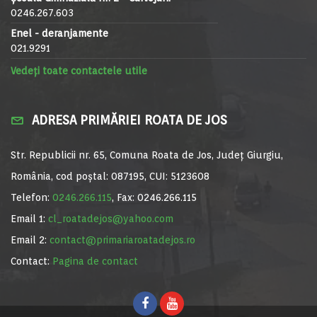
0246.267.603
Enel - deranjamente
021.9291
Vedeți toate contactele utile
ADRESA PRIMĂRIEI ROATA DE JOS
Str. Republicii nr. 65, Comuna Roata de Jos, Județ Giurgiu,
România, cod poștal: 087195, CUI: 5123608
Telefon:
0246.266.115
, Fax: 0246.266.115
Email 1:
cl_roatadejos@yahoo.com
Email 2:
contact@primariaroatadejos.ro
Contact:
Pagina de contact