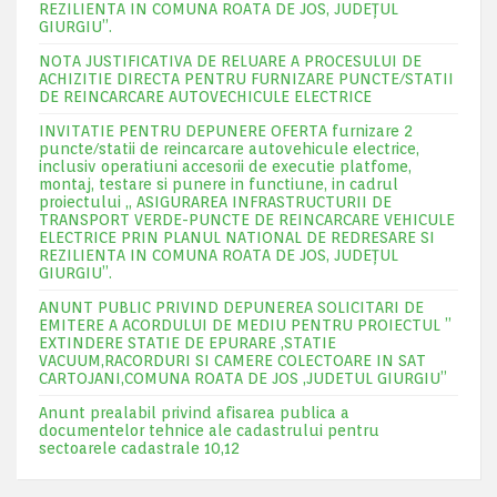
REZILIENTA IN COMUNA ROATA DE JOS, JUDEŢUL
GIURGIU”.
NOTA JUSTIFICATIVA DE RELUARE A PROCESULUI DE
ACHIZITIE DIRECTA PENTRU FURNIZARE PUNCTE/STATII
DE REINCARCARE AUTOVECHICULE ELECTRICE
INVITATIE PENTRU DEPUNERE OFERTA furnizare 2
puncte/statii de reincarcare autovehicule electrice,
inclusiv operatiuni accesorii de executie platfome,
montaj, testare si punere in functiune, in cadrul
proiectului „ ASIGURAREA INFRASTRUCTURII DE
TRANSPORT VERDE-PUNCTE DE REINCARCARE VEHICULE
ELECTRICE PRIN PLANUL NATIONAL DE REDRESARE SI
REZILIENTA IN COMUNA ROATA DE JOS, JUDEŢUL
GIURGIU”.
ANUNT PUBLIC PRIVIND DEPUNEREA SOLICITARI DE
EMITERE A ACORDULUI DE MEDIU PENTRU PROIECTUL ”
EXTINDERE STATIE DE EPURARE ,STATIE
VACUUM,RACORDURI SI CAMERE COLECTOARE IN SAT
CARTOJANI,COMUNA ROATA DE JOS ,JUDETUL GIURGIU”
Anunt prealabil privind afisarea publica a
documentelor tehnice ale cadastrului pentru
sectoarele cadastrale 10,12