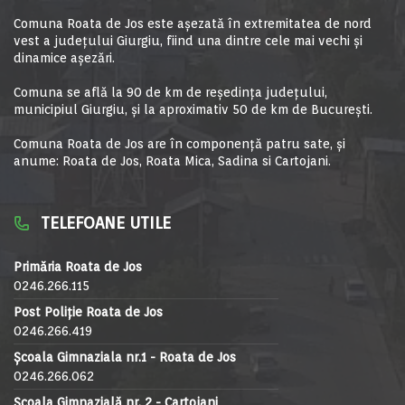
Comuna Roata de Jos este aşezată în extremitatea de nord
vest a judeţului Giurgiu, fiind una dintre cele mai vechi şi
dinamice aşezări.
Comuna se află la 90 de km de reşedinţa judeţului,
municipiul Giurgiu, şi la aproximativ 50 de km de Bucureşti.
Comuna Roata de Jos are în componență patru sate, și
anume: Roata de Jos, Roata Mica, Sadina si Cartojani.
TELEFOANE UTILE
Primăria Roata de Jos
0246.266.115
Post Poliție Roata de Jos
0246.266.419
Școala Gimnaziala nr.1 - Roata de Jos
0246.266.062
Școala Gimnazială nr. 2 - Cartojani