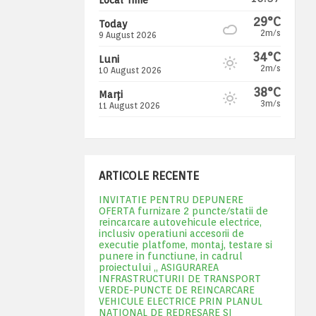
29°C
Today
2m/s
9 August 2026
34°C
Luni
2m/s
10 August 2026
38°C
Marți
3m/s
11 August 2026
ARTICOLE RECENTE
INVITATIE PENTRU DEPUNERE
OFERTA furnizare 2 puncte/statii de
reincarcare autovehicule electrice,
inclusiv operatiuni accesorii de
executie platfome, montaj, testare si
punere in functiune, in cadrul
proiectului „ ASIGURAREA
INFRASTRUCTURII DE TRANSPORT
VERDE-PUNCTE DE REINCARCARE
VEHICULE ELECTRICE PRIN PLANUL
NATIONAL DE REDRESARE SI