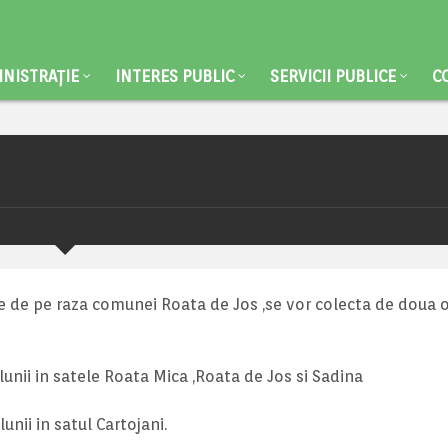
NISTRAȚIE
INTERES PUBLIC
SERVICII PUBLICE
C
e de pe raza comunei Roata de Jos ,se vor colecta de doua o
lunii in satele Roata Mica ,Roata de Jos si Sadina
unii in satul Cartojani.