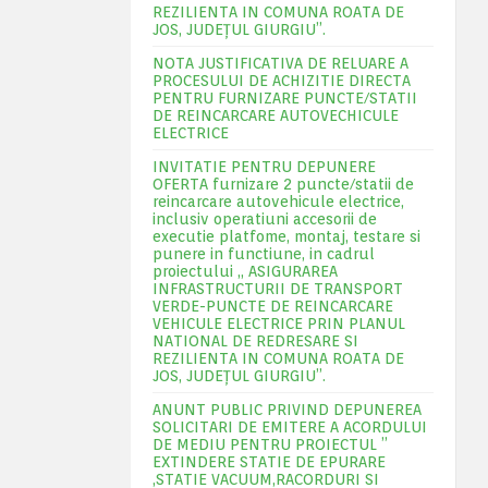
REZILIENTA IN COMUNA ROATA DE
JOS, JUDEŢUL GIURGIU”.
NOTA JUSTIFICATIVA DE RELUARE A
PROCESULUI DE ACHIZITIE DIRECTA
PENTRU FURNIZARE PUNCTE/STATII
DE REINCARCARE AUTOVECHICULE
ELECTRICE
INVITATIE PENTRU DEPUNERE
OFERTA furnizare 2 puncte/statii de
reincarcare autovehicule electrice,
inclusiv operatiuni accesorii de
executie platfome, montaj, testare si
punere in functiune, in cadrul
proiectului „ ASIGURAREA
INFRASTRUCTURII DE TRANSPORT
VERDE-PUNCTE DE REINCARCARE
VEHICULE ELECTRICE PRIN PLANUL
NATIONAL DE REDRESARE SI
REZILIENTA IN COMUNA ROATA DE
JOS, JUDEŢUL GIURGIU”.
ANUNT PUBLIC PRIVIND DEPUNEREA
SOLICITARI DE EMITERE A ACORDULUI
DE MEDIU PENTRU PROIECTUL ”
EXTINDERE STATIE DE EPURARE
,STATIE VACUUM,RACORDURI SI