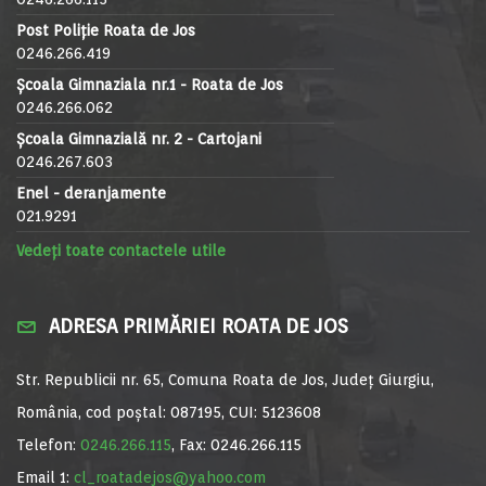
Post Poliție Roata de Jos
0246.266.419
Școala Gimnaziala nr.1 - Roata de Jos
0246.266.062
Școala Gimnazială nr. 2 - Cartojani
0246.267.603
Enel - deranjamente
021.9291
Vedeți toate contactele utile
ADRESA PRIMĂRIEI ROATA DE JOS
Str. Republicii nr. 65, Comuna Roata de Jos, Județ Giurgiu,
România, cod poștal: 087195, CUI: 5123608
Telefon:
0246.266.115
, Fax: 0246.266.115
Email 1:
cl_roatadejos@yahoo.com