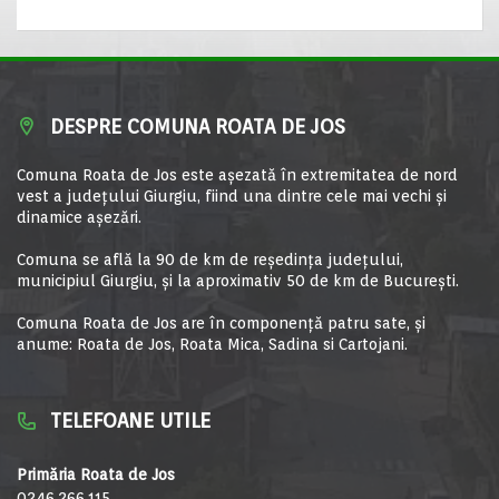
DESPRE COMUNA ROATA DE JOS
Comuna Roata de Jos este aşezată în extremitatea de nord
vest a judeţului Giurgiu, fiind una dintre cele mai vechi şi
dinamice aşezări.
Comuna se află la 90 de km de reşedinţa judeţului,
municipiul Giurgiu, şi la aproximativ 50 de km de Bucureşti.
Comuna Roata de Jos are în componență patru sate, și
anume: Roata de Jos, Roata Mica, Sadina si Cartojani.
TELEFOANE UTILE
Primăria Roata de Jos
0246.266.115