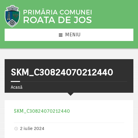
MENIU
SKM_C30824070212440
Acasă
SKM_C30824070212440
2 iulie 2024