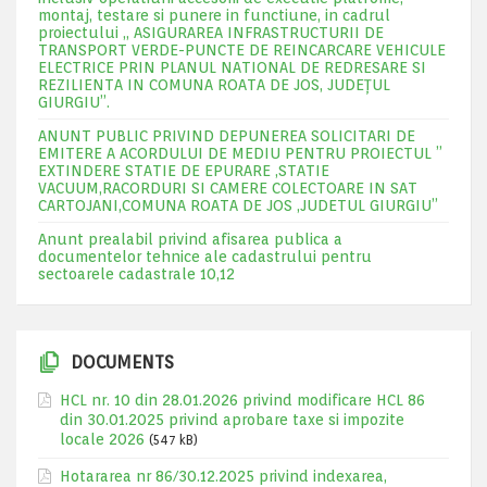
montaj, testare si punere in functiune, in cadrul
proiectului „ ASIGURAREA INFRASTRUCTURII DE
TRANSPORT VERDE-PUNCTE DE REINCARCARE VEHICULE
ELECTRICE PRIN PLANUL NATIONAL DE REDRESARE SI
REZILIENTA IN COMUNA ROATA DE JOS, JUDEŢUL
GIURGIU”.
ANUNT PUBLIC PRIVIND DEPUNEREA SOLICITARI DE
EMITERE A ACORDULUI DE MEDIU PENTRU PROIECTUL ”
EXTINDERE STATIE DE EPURARE ,STATIE
VACUUM,RACORDURI SI CAMERE COLECTOARE IN SAT
CARTOJANI,COMUNA ROATA DE JOS ,JUDETUL GIURGIU”
Anunt prealabil privind afisarea publica a
documentelor tehnice ale cadastrului pentru
sectoarele cadastrale 10,12
DOCUMENTS
HCL nr. 10 din 28.01.2026 privind modificare HCL 86
din 30.01.2025 privind aprobare taxe si impozite
locale 2026
(547 kB)
Hotararea nr 86/30.12.2025 privind indexarea,